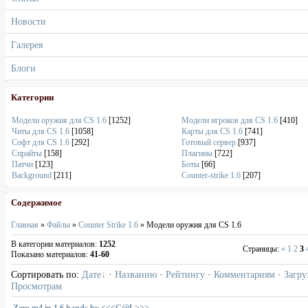
Новости
Галерея
Блоги
Категории
Модели оружия для CS 1.6
[1252]
Модели игроков для CS 1.6
[410]
Читы для CS 1.6
[1058]
Карты для CS 1.6
[741]
Софт для CS 1.6
[292]
Готовый сервер
[937]
Спрайты
[158]
Плагины
[722]
Патчи
[123]
Боты
[66]
Background
[211]
Counter-strike 1.6
[207]
Содержимое
Главная
»
Файлы
»
Counter Strike 1.6
» Модели оружия для CS 1.6
В категории материалов
:
1252
Страницы
:
«
1
2
3
Показано материалов
:
41-60
Сортировать по
:
Дате
·
Названию
·
Рейтингу
·
Комментариям
·
Загру
Просмотрам