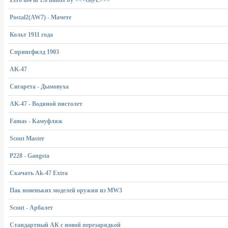
Zero m4 in 1.6 hands by <<<G@L>>>
Postal2(AW7) - Мачете
Кольт 1911 года
Cпрингфилд 1903
AK-47
Сигарета - Дымовуха
AK-47 - Водяной пистолет
Famas - Камуфляж
Scout Master
P228 - Gangsta
Скачать Ak-47 Extra
Пак новеньких моделей оружия из MW3
Scout - Арбалет
Стандартный АК с новой перезарядкой