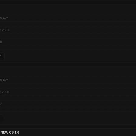
OOnY
:
2581
0
в
OOnY
:
2058
7
 NEW CS 1.6