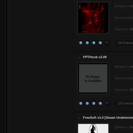
Добавил:
me
Просмотров
Загрузок:
88
24 Голоса
FPTHook v2.09
Добавил:
vl
Просмотров
Загрузок:
68
18 Голосо
FreeSoft v1.0 [Steam Undetecte
Добавил:
Sa