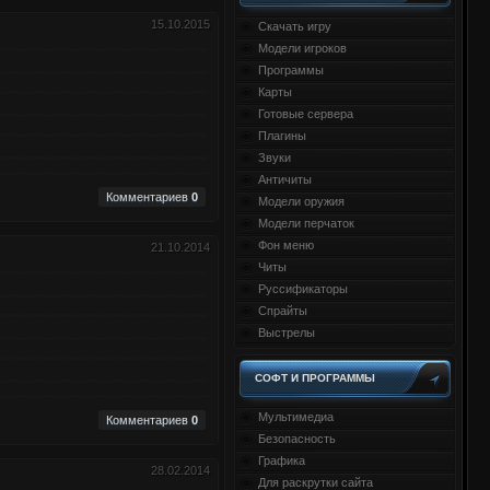
15.10.2015
Скачать игру
Модели игроков
Программы
Карты
Готовые сервера
Плагины
Звуки
Античиты
Комментариев
0
Модели оружия
Модели перчаток
Фон меню
21.10.2014
Читы
Руссификаторы
Спрайты
Выстрелы
СОФТ И ПРОГРАММЫ
Мультимедиа
Комментариев
0
Безопасность
Графика
28.02.2014
Для раскрутки сайта