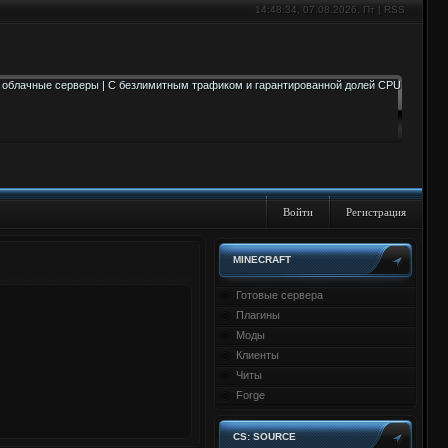
14:48:35
, 07.08.2026, Пт |
RSS
Войти
Регистрация
MINECRAFT
Готовые сервера
Плагины
Моды
Клиенты
Читы
Forge
CS: SOURCE