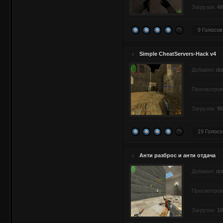
Загрузок:
48
9 Голосов
Simple CheatServers-Hack v4
Добавил:
do
Просмотров
Загрузок:
95
19 Голосо
Анти разброс и анти отдача
Добавил:
do
Просмотров
Загрузок:
10