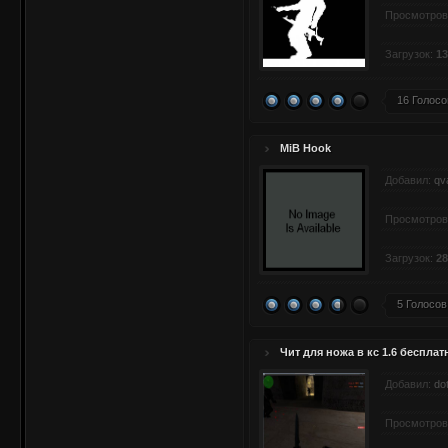
Просмотров
Загрузок:
13
16 Голосо
MiB Hook
Добавил:
qv
Просмотров
Загрузок:
28
5 Голосов
Чит для ножа в кс 1.6 бесплат
Добавил:
do
Просмотров