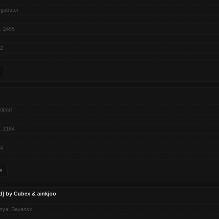
gabuter
:
2455
2
adpad
:
2164
4
в
d] by Cubex & ainkjoo
nya_Sayansk