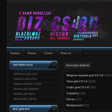
Правила сайта и форума
Задать вопрос администрации
Получить услуги сайта
Главная
Форум
Статьи
Новости
СИСТЕМА UCOZ
Категории файлов
Шаблоны для uCoz
Модели оружия для CS 1.6
[1252]
Скрипты для uCoz
Читы для CS 1.6
[1058]
Задать вопрос о uCoz
Софт для CS 1.6
[292]
Иконки для форума
Спрайты
[158]
Иконки для групп
Шапки для сайтов
Патчи
[123]
Background
[211]
ВСЕ ДЛЯ ИГР