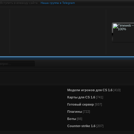
Вступить в команду сайта
Наша группа в Telegram
Модели игроков для CS 1.6
[410]
Карты для CS 1.6
[741]
Готовый сервер
[937]
Плагины
[722]
Боты
[66]
Counter-strike 1.6
[207]