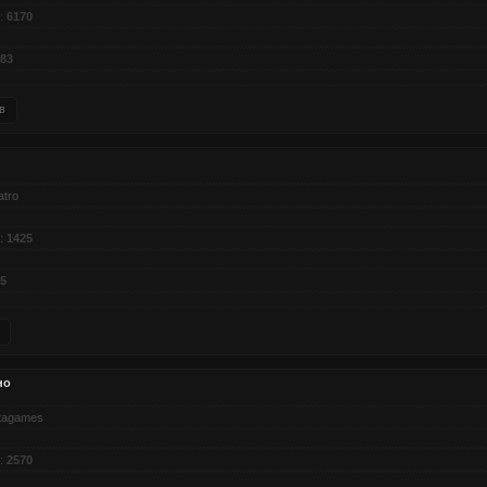
:
6170
83
в
atro
:
1425
5
но
tagames
:
2570