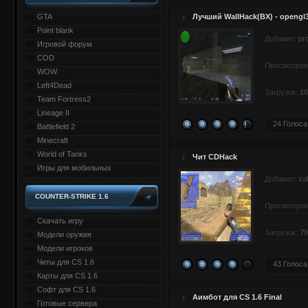
GTA
Лучший WallHack(ВХ) - opengl
Point blank
Добавил:
pr
Игровой форум
COD
Просмотров
WOW
Left4Dead
Загрузок:
10
Team Fortress2
Lineage II
24 Голоса
Battlefield 2
Minecraft
World of Tanks
Чит CDHack
Игры для мобильных
Добавил:
za
COUNTER-STRIKE 1.6
Просмотров
Скачать игру
Загрузок:
79
Модели оружия
Модели игроков
Читы для CS 1.6
43 Голоса
Карты для CS 1.6
Софт для CS 1.6
Аимбот для CS 1.6 Final
Готовые сервера