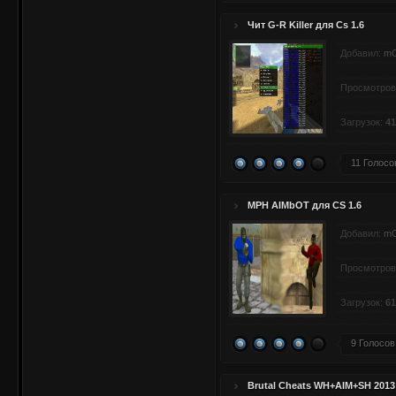
Чит G-R Killer для Cs 1.6
Добавил:
m
Просмотров
Загрузок:
41
11 Голосо
MPH AIMbOT для CS 1.6
Добавил:
m
Просмотров
Загрузок:
61
9 Голосов
Brutal Cheats WH+AIM+SH 2013