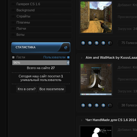
Галерея CS 1.6
Добавил:
Kr
Background
Спрайты
Просмотров
Плагины
Патчи
Загрузок:
24
Боты
75 Голосо
СТАТИСТИКА
Гости
Пользователи
Aim and WallHack by KuuuLaaa 
96%
4%
Добавил:
Kr
Всего на сайте
27
Сегодня наш сайт посетил
1
Просмотров
уникальный пользователь
Загрузок:
13
38 Голосо
Чит HandMade для CS 1.6 2014
Добавил:
Ma