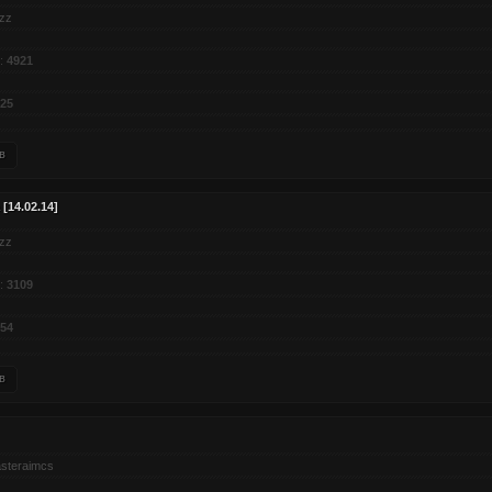
izz
:
4921
25
в
[14.02.14]
izz
:
3109
54
в
steraimcs