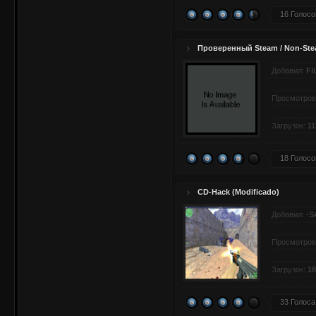
16 Голосо
Проверенный Steam / Non-Stea
Добавил:
FI
Просмотров
Загрузок:
11
18 Голосо
CD-Hack (Modificado)
Добавил:
-S
Просмотров
Загрузок:
18
33 Голоса