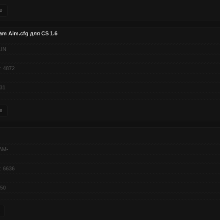
в
m Aim.cfg для CS 1.6
LIN
:
4872
31
в
AM-
:
6636
50