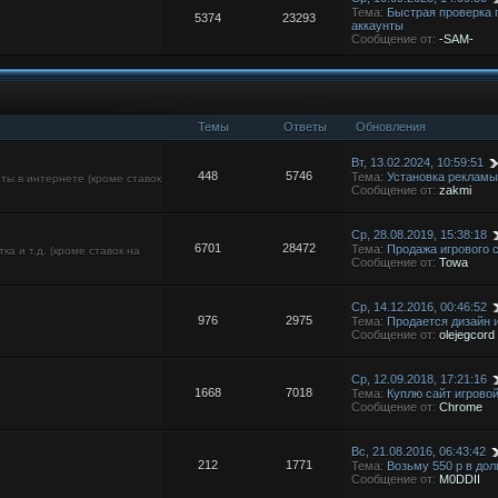
Тема:
Быстрая проверка 
5374
23293
аккаунты
Сообщение от:
-SAM-
Темы
Ответы
Обновления
Вт, 13.02.2024, 10:59:51
448
5746
Тема:
Установка рекламы
ты в интернете (кроме ставок
Сообщение от:
zakmi
Ср, 28.08.2019, 15:38:18
6701
28472
Тема:
Продажа игрового
а и т.д. (кроме ставок на
Сообщение от:
Towa
Ср, 14.12.2016, 00:46:52
976
2975
Тема:
Продается дизайн 
Сообщение от:
olejegcord
Ср, 12.09.2018, 17:21:16
1668
7018
Тема:
Куплю сайт игровой
Сообщение от:
Chrome
Вс, 21.08.2016, 06:43:42
212
1771
Тема:
Возьму 550 р в дол
Сообщение от:
M0DDII