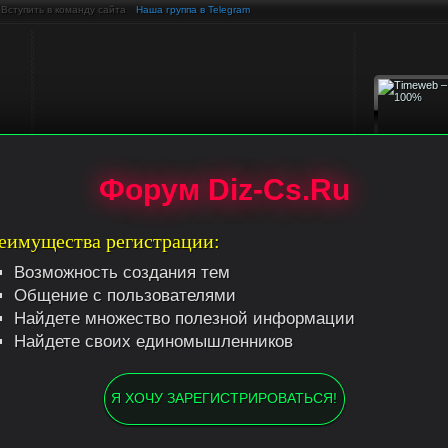
Вступить в команду сайта
Наша группа в Telegram
Форум Diz-Cs.Ru
еимущества регистрации:
Возможность создания тем
Общение с пользователями
Найдете множество полезной информации
Найдете своих единомышленников
Темы
Ответы
Обновления
Пн, 05.08.2019, 20:40:23
898
6898
Тема:
Оптимизация под G
Я ХОЧУ ЗАРЕГИСТРИРОВАТЬСЯ!
программ для раскрутки.
Сообщение от:
Towa
нов)
Пн, 27.01.2020, 12:33:06