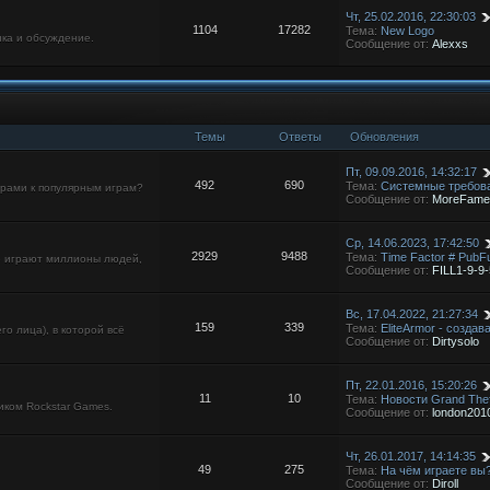
Чт, 25.02.2016, 22:30:03
1104
17282
Тема:
New Logo
ка и обсуждение.
Сообщение от:
Alexxs
Темы
Ответы
Обновления
Пт, 09.09.2016, 14:32:17
492
690
Тема:
Системные требова
орами к популярным играм?
Сообщение от:
MoreFame
Ср, 14.06.2023, 17:42:50
2929
9488
Тема:
Time Factor # PubF
ую играют миллионы людей,
Сообщение от:
FILL1-9-9-
Вс, 17.04.2022, 21:27:34
159
339
Тема:
EliteArmor - cозда
го лица), в которой всё
Сообщение от:
Dirtysolo
Пт, 22.01.2016, 15:20:26
11
10
Тема:
Новости Grand Thef
ком Rockstar Games.
Сообщение от:
london201
Чт, 26.01.2017, 14:14:35
49
275
Тема:
На чём играете вы
Сообщение от:
Diroll