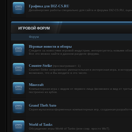
Графика для DIZ-CS.RU
Дизайнерские работы специально для сайта и форума DIZ-CS.RU, оцен
ИГРОВОЙ ФОРУМ
Форум
Игровые новости и обзоры
Следите за новостями игровой индустрии, интересуетесь новыми обз
Все это можно найти в данном разделе форума.
Counter-Strike
(просматривают: 1)
Counter-Strike непременно увлекательная и интересная игра, в котор
возможно, что и Вы входите в это число.
Minecraft
Компьютерная игра с видом от первого лица (возможен и вид от третье
построено из кубов.
Grand Theft Auto
Серия мультиплатформенных компьютерных игр, созданная разработчи
World of Tanks
Обсуждение игры World of Tanks (или сокр. просто WoT).