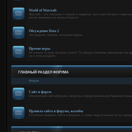
World of Warcraft
Warcraft – это сказание о героях и подвигах, жестоких битвах и тяжелы
иначе повлияли на жизнь Азерота.
Обсуждение Dota 2
Обсуждаем, играем, получаем призы.
Прочие игры
Не нашел ту игру, которую искал? Ты предоставляешь преимущество 
ее в этом разделе.
ГЛАВНЫЙ РАЗДЕЛ ФОРУМА
Форум
Сайт и форум
Обновления сайта/форума, вопросы и предложения для Администраци
Правила сайта и форума, жалобы
Основные правила сайта и форума, а также подача жалоб на их нару