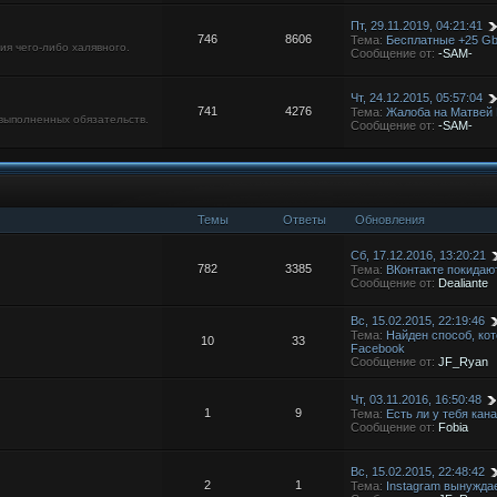
Пт, 29.11.2019, 04:21:41
746
8606
Тема:
Бесплатные +25 Gb
ия чего-либо халявного.
Сообщение от:
-SAM-
Чт, 24.12.2015, 05:57:04
741
4276
Тема:
Жалоба на Матвей 
выполненных обязательств.
Сообщение от:
-SAM-
Темы
Ответы
Обновления
Сб, 17.12.2016, 13:20:21
782
3385
Тема:
ВКонтакте покидаю
Сообщение от:
Dealiante
Вс, 15.02.2015, 22:19:46
Тема:
Найден способ, ко
10
33
Facebook
Сообщение от:
JF_Ryan
Чт, 03.11.2016, 16:50:48
1
9
Тема:
Есть ли у тебя кан
Сообщение от:
Fobia
Вс, 15.02.2015, 22:48:42
2
1
Тема:
Instagram вынужда