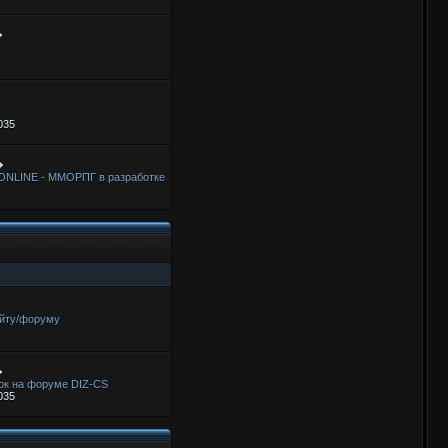
035
ONLINE - ММОРПГ в разработке
айту/форуму
ок на форуме DIZ-CS
035