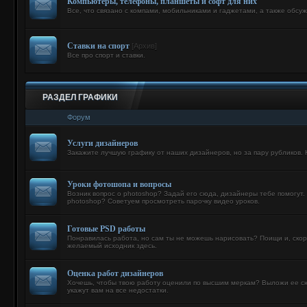
Компьютеры, телефоны, планшеты и софт для них
Все, что связано с компами, мобильниками и гаджетами, а также обсу
Ставки на спорт
[Архив]
Все про спорт и ставки.
РАЗДЕЛ ГРАФИКИ
Форум
Услуги дизайнеров
Закажите лучшую графику от наших дизайнеров, но за пару рубликов. 
Уроки фотошопа и вопросы
Возник вопрос о photoshop? Задай его сюда, дизайнеры тебе помогут. 
photoshop? Советуем просмотреть парочку видео уроков.
Готовые PSD работы
Понравилась работа, но сам ты не можешь нарисовать? Поищи и, скор
желаемый исходник здесь.
Оценка работ дизайнеров
Хочешь, чтобы твою работу оценили по высшим меркам? Выложи ее с
укажут вам на все недостатки.