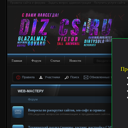
Правила сайта и форума
Задать вопрос администрации
Получить услуги сайта
Главная
Форум
Статьи
Новости
Пр
Правила
Участники
Поиск
Обновленные темы
WEB-МАСТЕРУ
Форум
Вопросы по раскрутке сайтов, seo-софт и сервисы
Обсуждение вопросов оптимизации и продвижения сайтов, сервисов и 
Технический раздел (домены, хостинг, настройка CMS и шабло