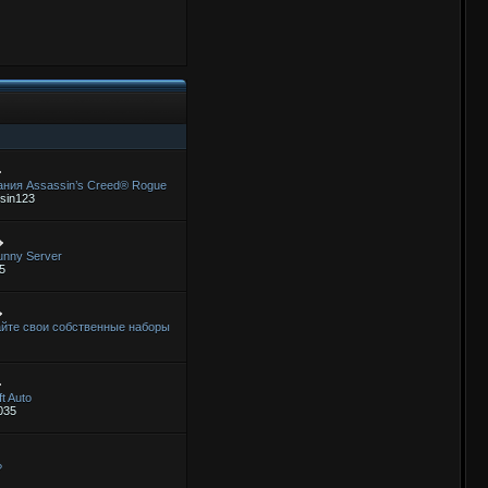
ния Assassin’s Creed® Rogue
sin123
unny Server
5
вайте свои собственные наборы
t Auto
035
?