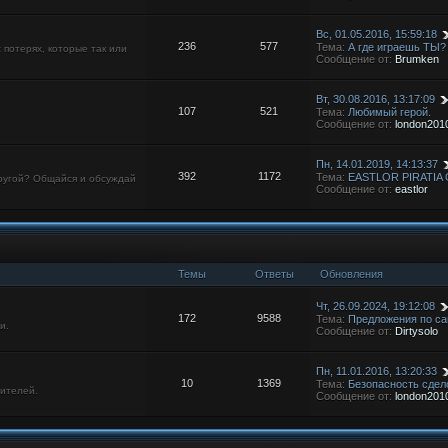
Вс, 01.05.2016, 15:59:18
236
577
Тема:
А где играешь ТЫ?
х потерях, которые так или
Сообщение от:
Brumken
Вт, 30.08.2016, 13:17:09
107
521
Тема:
Любимый герой.
Сообщение от:
london201
Пн, 14.01.2019, 14:13:37
392
1172
Тема:
EASTLOR PIRATIA 
другой? Общайся и обсуждай
Сообщение от:
eastlor
Темы
Ответы
Обновления
Чт, 26.09.2024, 19:12:08
172
9588
Тема:
Предложения по с
и.
Сообщение от:
Dirtysolo
Пн, 11.01.2016, 13:20:33
10
1369
Тема:
Безопасность сдел
шителей.
Сообщение от:
london201