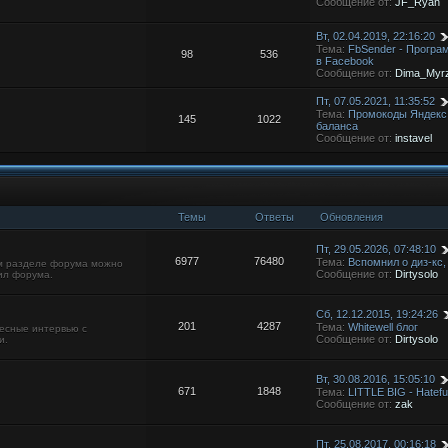
Сообщение от:
JF_Ryan
Вт, 02.04.2019, 22:16:20
Тема:
FbSender - Програ
98
536
в Facebook
Сообщение от:
Dima_Myrz
Пт, 07.05.2021, 11:35:52
Тема:
Промокоды Яндекс.
145
1022
баланса
Сообщение от:
instavel
Темы
Ответы
Обновления
Пт, 29.05.2026, 07:48:10
6977
76480
Тема:
Вспомнил о диз-кс
ом разделе форума можно
Сообщение от:
Dirtysolo
ил форума.
Сб, 12.12.2015, 19:24:26
201
4287
Тема:
Whitewell блог
есные интервью с
Сообщение от:
Dirtysolo
и.
Вт, 30.08.2016, 15:05:10
671
1848
Тема:
LITTLE BIG - Hateful
Сообщение от:
zak
Пт, 25.08.2017, 00:16:18