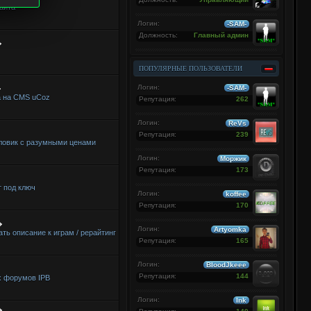
айта
Логин:
-SAM-
Должность:
Главный админ
ПОПУЛЯРНЫЕ ПОЛЬЗОВАТЕЛИ
Логин:
-SAM-
а на CMS uCoz
Репутация:
262
Логин:
ReVs
Репутация:
239
ловик с разумными ценами
Логин:
Моржик
Репутация:
173
 под ключ
Логин:
koffee
Репутация:
170
Логин:
Artyomka
ть описание к играм / рерайтинг
Репутация:
165
Логин:
BloodJkeee
Репутация:
144
х форумов IPB
Логин:
Ink