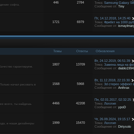
446
2784
Тема:
Samsung Galaxy S
ждение софта.
Сообщение от:
Tiny
Пт, 14.12.2018, 14:25:40
1721
6979
Тема:
Фрибет на 1000 ру
Сообщение от:
ismaylmar
Темы
Ответы
Обновления
Вт, 24.12.2019, 06:51:39
1807
13709
Тема:
Замена лица на фо
Качество гарантируем.
Сообщение от:
diablo199
Вт, 11.12.2018, 22:15:30
1568
5968
Тема:
3d стерео эффект 
Только начал рисовать в
Сообщение от:
Anthrax
Пн, 02.01.2017, 02:32:25
4466
42208
Тема:
Логотип
ее всего, ты найдешь
Сообщение от:
ypoD
Чт, 26.09.2024, 19:15:17
1999
15470
Тема:
Логотип
юда, и наши дизайнеры
Сообщение от:
Dirtysolo