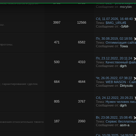
1702
6733
Тема:
DLE - реализация с
нов, поиск багов и другие
Сообщение от:
msrybin
Сб, 11.07.2026, 16:48:40
3997
12566
Тема:
$IMG_URL#$
oz.
Сообщение от:
-SAM-
Пт, 30.08.2019, 02:18:55
471
6582
Тема:
Оптимизация сайт
 прогоны.
Сообщение от:
Towa
Пт, 23.12.2022, 20:11:24
500
4310
Тема:
Качественный фай
Сообщение от:
dgrh
Чт, 26.05.2022, 07:38:22
664
4644
Тема:
WEB MASON - Сайт
г, гарантирование сделок.
Сообщение от:
Dirtysolo
Сб, 24.12.2022, 20:26:21
805
3767
Тема:
Нужен человек писа
Сообщение от:
dgrh
Вт, 23.08.2022, 15:08:45
187
2060
Тема:
Cервис бесплатны
ложения относительно твоего
Сообщение от:
asm-a
Ср, 10.09.2025, 14:09:50