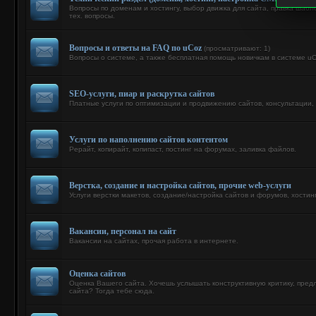
Вопросы по доменам и хостингу, выбор движка для сайта, правка шабло
тех. вопросы.
Вопросы и ответы на FAQ по uCoz
(просматривают: 1)
Вопросы о системе, а также бесплатная помощь новичкам в системе uC
SEO-услуги, пиар и раскрутка сайтов
Платные услуги по оптимизации и продвижению сайтов, консультации,
Услуги по наполнению сайтов контентом
Рерайт, копирайт, копипаст, постинг на форумах, заливка файлов.
Верстка, создание и настройка сайтов, прочие web-услуги
Услуги верстки макетов, создание/настройка сайтов и форумов, хостин
Вакансии, персонал на сайт
Вакансии на сайтах, прочая работа в интернете.
Оценка сайтов
Оценка Вашего сайта. Хочешь услышать конструктивную критику, пред
сайта? Тогда тебе сюда.