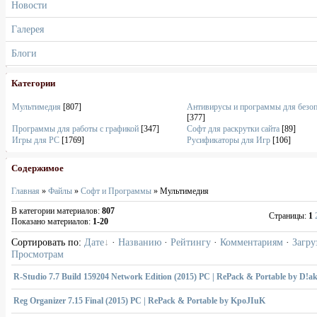
Новости
Галерея
Блоги
Категории
Мультимедия
[807]
Антивирусы и программы для безо
[377]
Программы для работы с графикой
[347]
Софт для раскрутки сайта
[89]
Игры для PC
[1769]
Русификаторы для Игр
[106]
Содержимое
Главная
»
Файлы
»
Софт и Программы
» Мультимедия
В категории материалов
:
807
Страницы
:
1
Показано материалов
:
1-20
Сортировать по
:
Дате
·
Названию
·
Рейтингу
·
Комментариям
·
Загру
Просмотрам
R-Studio 7.7 Build 159204 Network Edition (2015) PC | RePack & Portable by D!a
Reg Organizer 7.15 Final (2015) PC | RePack & Portable by KpoJIuK