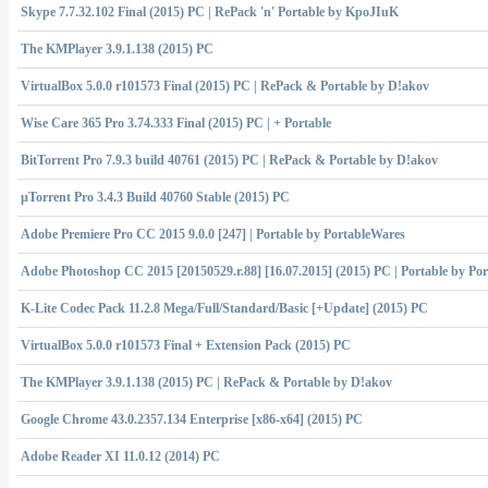
Skype 7.7.32.102 Final (2015) РС | RePack 'n' Portable by KpoJIuK
The KMPlayer 3.9.1.138 (2015) РС
VirtualBox 5.0.0 r101573 Final (2015) РС | RePack & Portable by D!akov
Wise Care 365 Pro 3.74.333 Final (2015) PC | + Portable
BitTorrent Pro 7.9.3 build 40761 (2015) PC | RePack & Portable by D!akov
µTorrent Pro 3.4.3 Build 40760 Stable (2015) РС
Adobe Premiere Pro CC 2015 9.0.0 [247] | Portable by PortableWares
Adobe Photoshop CC 2015 [20150529.r.88] [16.07.2015] (2015) PC | Portable by Po
K-Lite Codec Pack 11.2.8 Mega/Full/Standard/Basic [+Update] (2015) PC
VirtualBox 5.0.0 r101573 Final + Extension Pack (2015) РС
The KMPlayer 3.9.1.138 (2015) РС | RePack & Portable by D!akov
Google Chrome 43.0.2357.134 Enterprise [x86-x64] (2015) РС
Adobe Reader XI 11.0.12 (2014) РС