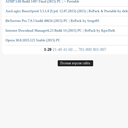
AIMP 3.60 Build 1497 Final (2015) PC | + Portable
AusLogics BoostSpeed 5.5.1.0 [Upd. 12.07.2015] (2015) | RePack & Portable by el
BitTorrent Pro 7.9.3 build 40634 (2015) PC | RePack by Sergei91
Internet Download Manager6.23 Build 14 (2015) PC | RePack by KpoJIuK
Opera 30.0.1835.125 Stable (2015) РС
1-20
21-40
41-60
...
781-800
801-807
Полная версия сайта