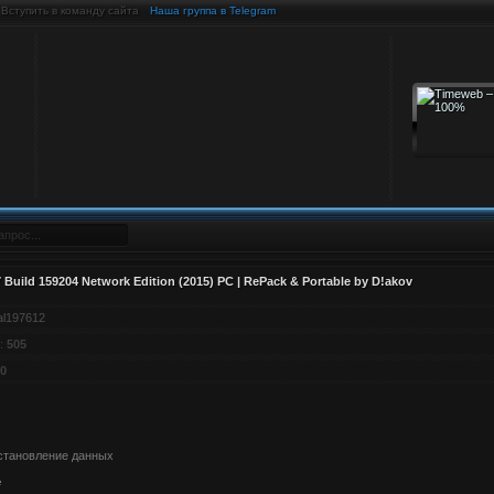
Вступить в команду сайта
Наша группа в Telegram
7 Build 159204 Network Edition (2015) PC | RePack & Portable by D!akov
tal197612
:
505
0
становление данных
e