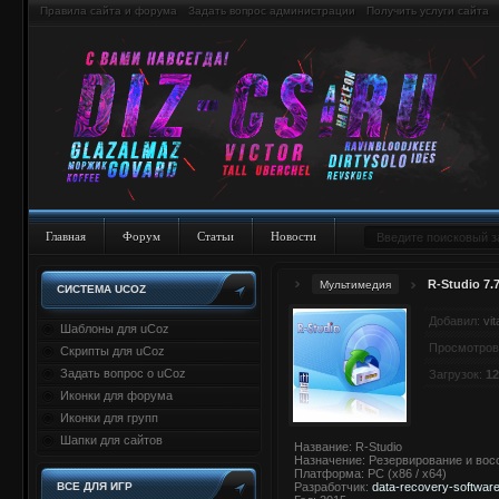
Правила сайта и форума
Задать вопрос администрации
Получить услуги сайта
Главная
Форум
Статьи
Новости
R-Studio 7.
Мультимедия
СИСТЕМА UCOZ
Добавил:
vi
Шаблоны для uCoz
Просмотров
Скрипты для uCoz
Задать вопрос о uCoz
Загрузок:
12
Иконки для форума
Иконки для групп
Шапки для сайтов
Название: R-Studio
Назначение: Резервирование и вос
Платформа: PC (x86 / x64)
ВСЕ ДЛЯ ИГР
Разработчик:
data-recovery-softwar