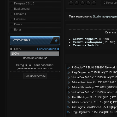
0 Голосов
Галерея CS 1.6
Background
Спрайты
Теги материала:
Studio
,
поврежде
Плагины
Патчи
Боты
Скачать
Скачать торрент
(11.7 Kb)
СТАТИСТИКА
Скачать с
File-Space
(32.5 MB)
Скачать с TurboBit
Гости
Пользователи
100%
Всего на сайте
22
Сегодня наш сайт посетил
1
R-Studio 7.7 Build 159204 Network 
уникальный пользователь
Reg Organizer 7.15 Final (2015) P
VirtualBox 5.0.0 r101573 Final (20
Adobe Premiere Pro CC 2015 9.0.0 [
Adobe Photoshop CC 2015 [20150529
VirtualBox 5.0.0 r101573 Final + E
The KMPlayer 3.9.1.138 (2015) РС 
Adobe Reader XI 11.0.12 (2014) РС
AusLogics BoostSpeed 5.5.1.0 [Upd
Reg Organizer 7.15 Final [DC 16.07