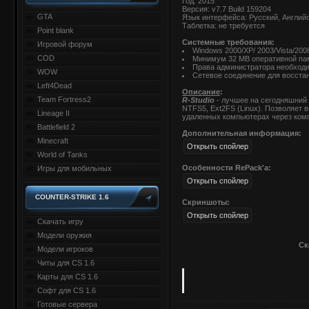
Год: 2015
Версия: v7.7 Build 159204
GTA
Язык интерфейса: Русский, Английс
Таблетка: не требуется
Point blank
Системные требования:
Игровой форум
Windows 2000/XP/ 2003/Vista/200
COD
Минимум 32 MB оперативной памя
Права администратора необходим
WOW
Сетевое соединение для восстан
Left4Dead
Описание
:
Team Fortress2
R-Studio
- лучшее на сегодняшний
NTFS5, Ext2FS (Linux). Позволяет 
Lineage II
удаленных компьютерах через ком
Battlefield 2
Дополнительная информация:
Minecraft
World of Tanks
Особенности RePack'a:
Игры для мобильных
COUNTER-STRIKE 1.6
Скриншоты:
Скачать игру
Модели оружия
Ск
Модели игроков
Читы для CS 1.6
Карты для CS 1.6
Софт для CS 1.6
Готовые сервера