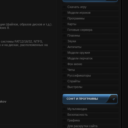
Скачать игру
Модели игроков
Программы
Карты
 (файлов, образов дисков и т.д.).
dows 8.
Готовые сервера
Плагины
Звуки
 системы FAT12/16/32, NTFS,
к и на дисках, расположенных на
Античиты
Модели оружия
Модели перчаток
Фон меню
Читы
Руссификаторы
Спрайты
Выстрелы
СОФТ И ПРОГРАММЫ
akov
Мультимедиа
Безопасность
Графика
Для раскрутки сайта