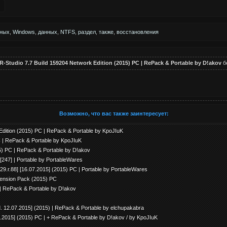
нных
,
Windows
,
данных
,
NTFS
,
раздел
,
также
,
восстановления
R-Studio 7.7 Build 159204 Network Edition (2015) PC | RePack & Portable by D!akov
б
Возможно, что вас также заинтересует:
Edition (2015) PC | RePack & Portable by KpoJIuK
C | RePack & Portable by KpoJIuK
15) РС | RePack & Portable by D!akov
247] | Portable by PortableWares
.r.88] [16.07.2015] (2015) PC | Portable by PortableWares
xtension Pack (2015) РС
| RePack & Portable by D!akov
. 12.07.2015] (2015) | RePack & Portable by elchupakabra
.2015] (2015) PC | + RePack & Portable by D!akov / by KpoJIuK