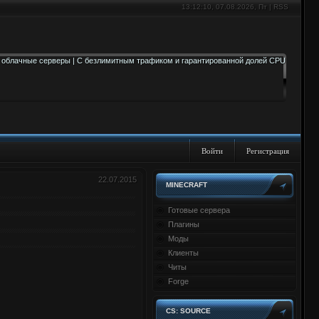
13:12:11
, 07.08.2026, Пт |
RSS
Войти
Регистрация
22.07.2015
MINECRAFT
Готовые сервера
Плагины
Моды
Клиенты
Читы
Forge
CS: SOURCE