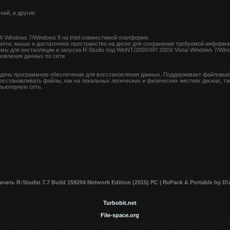
кий, и другие
8/ Windows 7/Windows 8 на Intel совместимой платформе.
ти, мышь и достаточное пространство на диске для сохранения требуемой информации
ы для инсталляции и запуска R-Studio под WinNT/2000/XP/ 2003/ Vista/ Windows 7/Win
овления данных по сети.
 день программное обеспечение для восстановления данных. Поддерживает файловые
восстанавливать файлы, как на локальных логических и физических жестких дисках, та
пьютерную сеть.
ачать R-Studio 7.7 Build 159204 Network Edition (2015) PC | RePack & Portable by D!
Turbobit.net
File-space.org