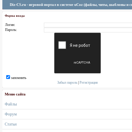
Diz-CS.ru - игровой портал в системе uCoz (файлы, читы, шаблоны и 
Форма входа
Логин:
Пароль:
запомнить
Забыл пароль
|
Регистрация
Меню сайта
Файлы
Форум
Статьи