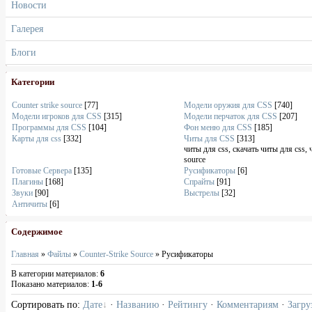
Новости
Галерея
Блоги
Категории
Counter strike source
[77]
Модели оружия для CSS
[740]
Модели игроков для CSS
[315]
Модели перчаток для CSS
[207]
Программы для CSS
[104]
Фон меню для CSS
[185]
Карты для css
[332]
Читы для CSS
[313]
читы для css, скачать читы для css, 
source
Готовые Сервера
[135]
Русификаторы
[6]
Плагины
[168]
Спрайты
[91]
Звуки
[90]
Выстрелы
[32]
Античиты
[6]
Содержимое
Главная
»
Файлы
»
Counter-Strike Source
» Русификаторы
В категории материалов
:
6
Показано материалов
:
1-6
Сортировать по
:
Дате
·
Названию
·
Рейтингу
·
Комментариям
·
Загру