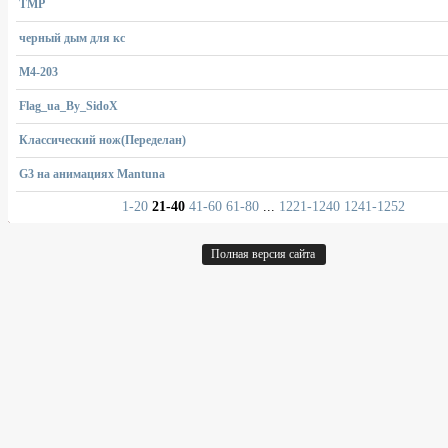
ТМР
черный дым для кс
M4-203
Flag_ua_By_SidoX
Классический нож(Переделан)
G3 на анимациях Mantuna
1-20
21-40
41-60
61-80
...
1221-1240
1241-1252
Полная версия сайта