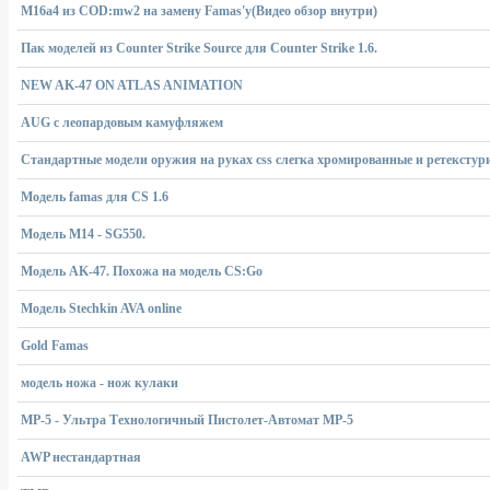
M16a4 из COD:mw2 на замену Famas'у(Видео обзор внутри)
Пак моделей из Counter Strike Source для Counter Strike 1.6.
NEW AK-47 ON ATLAS ANIMATION
AUG с леопардовым камуфляжем
Стандартные модели оружия на руках css слегка хромированные и ретексту
Модель famas для CS 1.6
Модель M14 - SG550.
Модель AK-47. Похожа на модель CS:Go
Модель Stechkin AVA online
Gold Famas
модель ножа - нож кулаки
MP-5 - Ультра Технологичный Пистолет-Автомат MP-5
AWP нестандартная