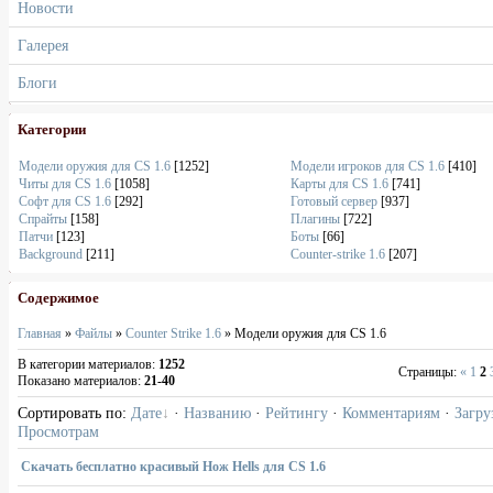
Новости
Галерея
Блоги
Категории
Модели оружия для CS 1.6
[1252]
Модели игроков для CS 1.6
[410]
Читы для CS 1.6
[1058]
Карты для CS 1.6
[741]
Софт для CS 1.6
[292]
Готовый сервер
[937]
Спрайты
[158]
Плагины
[722]
Патчи
[123]
Боты
[66]
Background
[211]
Counter-strike 1.6
[207]
Содержимое
Главная
»
Файлы
»
Counter Strike 1.6
» Модели оружия для CS 1.6
В категории материалов
:
1252
Страницы
:
«
1
2
Показано материалов
:
21-40
Сортировать по
:
Дате
·
Названию
·
Рейтингу
·
Комментариям
·
Загру
Просмотрам
Скачать бесплатно красивый Нож Hells для CS 1.6