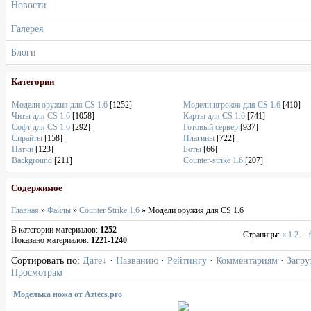
Новости
Галерея
Блоги
Категории
Модели оружия для CS 1.6
[1252]
Модели игроков для CS 1.6
[410]
Читы для CS 1.6
[1058]
Карты для CS 1.6
[741]
Софт для CS 1.6
[292]
Готовый сервер
[937]
Спрайты
[158]
Плагины
[722]
Патчи
[123]
Боты
[66]
Background
[211]
Counter-strike 1.6
[207]
Содержимое
Главная
»
Файлы
»
Counter Strike 1.6
» Модели оружия для CS 1.6
В категории материалов
:
1252
Страницы
:
«
1
2
...
Показано материалов
:
1221-1240
Сортировать по
:
Дате
·
Названию
·
Рейтингу
·
Комментариям
·
Загру
Просмотрам
Моделька ножа от Aztecs.pro