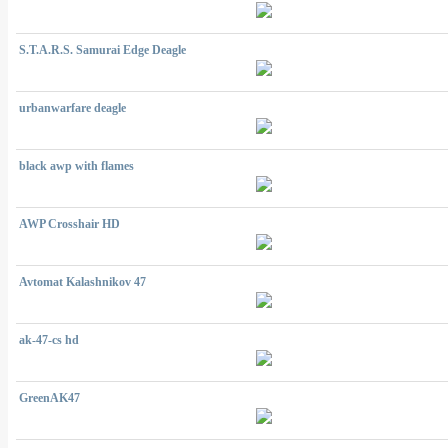
S.T.A.R.S. Samurai Edge Deagle
urbanwarfare deagle
black awp with flames
AWP Crosshair HD
Avtomat Kalashnikov 47
ak-47-cs hd
GreenAK47