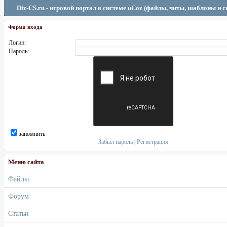
Diz-CS.ru - игровой портал в системе uCoz (файлы, читы, шаблоны и 
Форма входа
Логин:
Пароль:
запомнить
Забыл пароль
|
Регистрация
Меню сайта
Файлы
Форум
Статьи