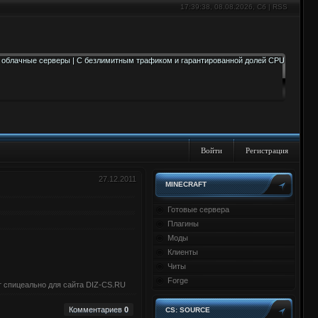
17:39:38
, 08.08.2026, Сб |
RSS
Войти
Регистрация
27.12.2011
MINECRAFT
Готовые сервера
Плагины
Моды
Клиенты
Читы
Forge
ит спицеально для сайта DIZ-CS.RU
Комментариев
0
CS: SOURCE