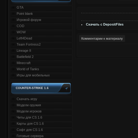
GTA
Point blank
Игровой форум
Скачать с DepositFiles
COD
WOW
Left4Dead
Комментарии к материалу
Team Fortress2
Lineage II
Battlefield 2
Minecraft
World of Tanks
Игры для мобильных
COUNTER-STRIKE 1.6
Скачать игру
Модели оружия
Модели игроков
Читы для CS 1.6
Карты для CS 1.6
Софт для CS 1.6
Готовые сервера