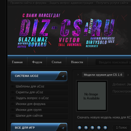
Правила сайта и форума
Задать вопрос администрации
Получить услуги сайта
Главная
Форум
Статьи
Новости
Модели оружия для CS 1.6
СИСТЕМА UCOZ
Добавил:
Je
Шаблоны для uCoz
Просмотров
Скрипты для uCoz
Задать вопрос о uCoz
Иконки для форума
Иконки для групп
Шапки для сайтов
Скачать новую модель ножа для КС 
1 Голос
ВСЕ ДЛЯ ИГР