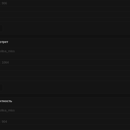
:
906
ртрет
silisa_miss
:
1064
нтность
silisa_miss
:
904