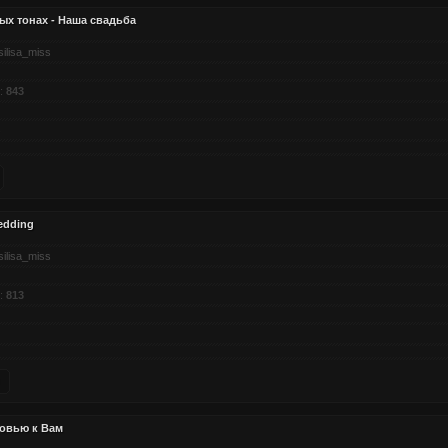
ых тонах - Наша свадьба
silisa_miss
:
843
edding
silisa_miss
:
813
бовью к Вам