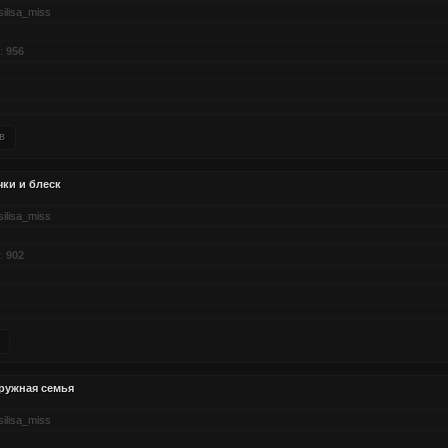
silisa_miss
:
956
в
чки и блеск
silisa_miss
:
902
ружная семья
silisa_miss