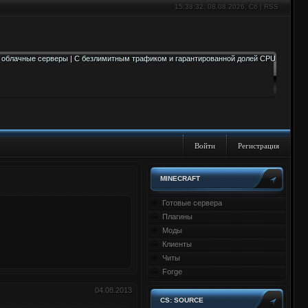
15:38:33
, 08.08.2026, Сб |
RSS
Войти
Регистрация
MINECRAFT
Готовые сервера
Плагины
Моды
Клиенты
Читы
Forge
04.08.2013
CS: SOURCE