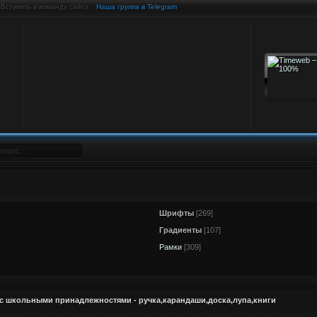
Вступить в команду сайта
Наша группа в Telegram
Шрифты
[269]
Градиенты
[107]
Рамки
[309]
с школьными принадлежностями - ручка,карандаши,доска,лупа,книги