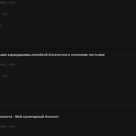
silisa_miss
:
771
7
ыми карандашами,линейкой,блокнотом и осенними листьями
silisa_miss
:
757
локнота - Мой кулинарный блокнот
silisa_miss