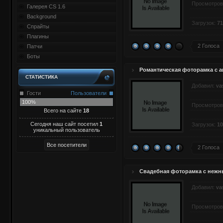
Просмотров
Галерея CS 1.6
Background
Загрузок:
71
Спрайты
Плагины
2 Голоса
Патчи
Боты
Романтическая фоторамка с а
СТАТИСТИКА
Добавил:
va
Гости
Пользователи
100%
Просмотров
Всего на сайте
18
Сегодня наш сайт посетил
1
Загрузок:
10
уникальный пользователь
2 Голоса
Свадебная фоторамка с нежн
Добавил:
va
Просмотров