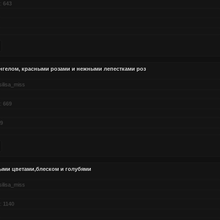
:
643
нгелом, красными розами и нежными лепестками роз
silisa_miss
:
669
9
ыми цветами,блеском и голубями
silisa_miss
:
1140