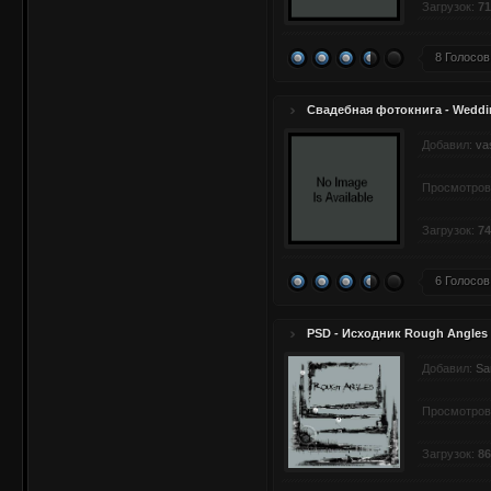
Загрузок:
71
8 Голосов
Свадебная фотокнига - Weddi
Добавил:
va
Просмотров
Загрузок:
74
6 Голосов
PSD - Исходник Rough Angles
Добавил:
Sa
Просмотров
Загрузок:
86