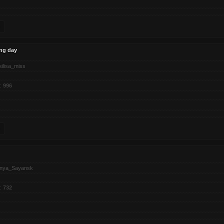
ng day
silisa_miss
:
996
nya_Sayansk
:
732