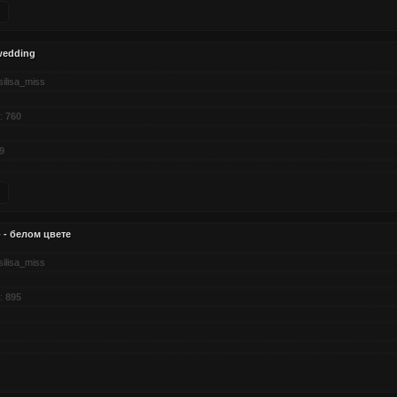
wedding
silisa_miss
:
760
9
 - белом цвете
silisa_miss
:
895