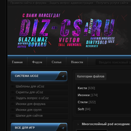
Правила сайта и форума
Задать вопрос администрации
Получить услуги сайта
Главная
Форум
Статьи
Новости
СИСТЕМА UCOZ
Категории файлов
Шаблоны для uCoz
Кисти
[630]
Скрипты для uCoz
Иконки
[174]
Задать вопрос о uCoz
Стили
[322]
Иконки для форума
Soft
[84]
Иконки для групп
Шапки для сайтов
Многослойный psd исходник 
ВСЕ ДЛЯ ИГР