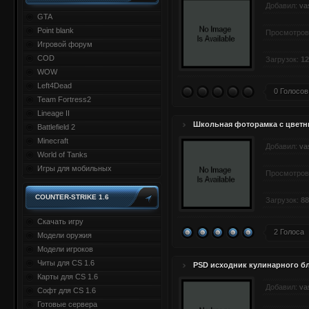
Добавил:
va
GTA
Point blank
Просмотров
Игровой форум
COD
Загрузок:
12
WOW
Left4Dead
0 Голосов
Team Fortress2
Lineage II
Школьная фоторамка с цветн
Battlefield 2
Minecraft
Добавил:
va
World of Tanks
Игры для мобильных
Просмотров
COUNTER-STRIKE 1.6
Загрузок:
88
Скачать игру
2 Голоса
Модели оружия
Модели игроков
Читы для CS 1.6
PSD исходник кулинарного б
Карты для CS 1.6
Добавил:
va
Софт для CS 1.6
Готовые сервера