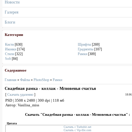
Новости
Галерея
Блоги
Категории
Кисти
[630]
Шрифты
[269]
Иконки
[174]
Градиенты
[107]
Стили
[322]
Рамки
[309]
Soft
[84]
Содержимое
Главная
»
Файлы
»
PhotoShop
»
Рамки
Свадебная рамка - коллаж - Мгновенья счастья
[
Скачать удаленно
]
18.06
PSD | 3508 х 2480 | 300 dpi | 118 мб
Автор: Vasilisa_miss
Скачать "Свадебная рамка - коллаж - Мгновенья счастья" :
Цитата
Скачать с Turbobit.net
Скачать с Vip-file.com