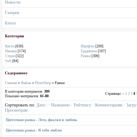
Новости
Галерея
Блоги
Категории
Кисти
[630]
Шрифты
[269]
Иконки
[174]
Градиенты
[107]
Стили
[322]
Рамки
[309]
Soft
[84]
Содержимое
Главная
»
Файлы
»
PhotoShop
» Рамки
В категории материалов
:
309
Страницы
:
«
1
2
3
4
Показано материалов
:
61-80
Сортировать по
:
Дате
·
Названию
·
Рейтингу
·
Комментариям
·
Загру
Просмотрам
Цветочная рамка - Лето, фиалки и любовь
Цветочная рамка - Я тебя люблю