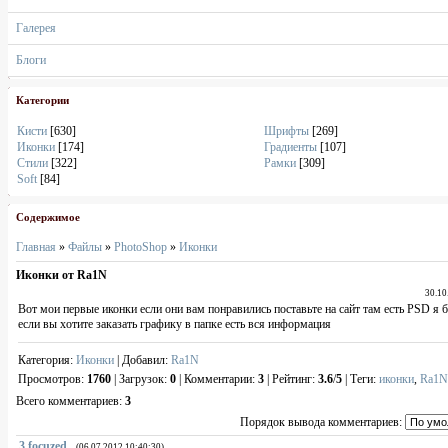
Галерея
Блоги
Категории
Кисти
[630]
Шрифты
[269]
Иконки
[174]
Градиенты
[107]
Стили
[322]
Рамки
[309]
Soft
[84]
Содержимое
Главная
»
Файлы
»
PhotoShop
»
Иконки
Иконки от Ra1N
30.10
Вот мои первые иконки если они вам понравились поставьте на сайт там есть PSD я б
если вы хотите заказать графику в папке есть вся информация
Категория
:
Иконки
|
Добавил
:
Rа1N
Просмотров
:
1760
|
Загрузок
:
0
|
Комментарии
:
3
|
Рейтинг
:
3.6
/
5
|
Теги
:
иконки
,
Ra1N
Всего комментариев
:
3
Порядок вывода комментариев:
3
focuzed
(06.07.2012 10:40:30)