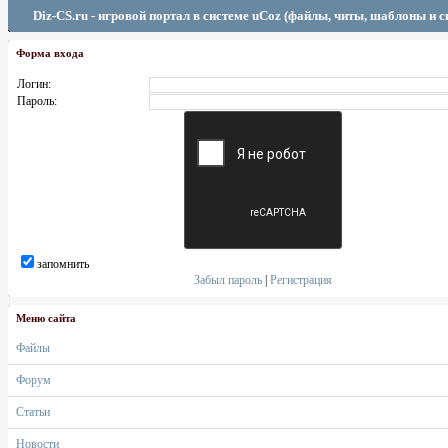
Diz-CS.ru - игровой портал в системе uCoz (файлы, читы, шаблоны и 
Форма входа
Логин:
Пароль:
запомнить
Забыл пароль
|
Регистрация
Меню сайта
Файлы
Форум
Статьи
Новости