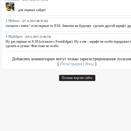
для первых сойдет
2
Meloun
(27.11.2011 08:32:05)
согласен с вами ! если первые то 9\10. Заметки на будущее: сделать другой шрифт, др
1
Maddpro
(19.11.2011 13:49:23)
Ну раз первые то 8.10 (согласен с FromEdgar). Ну а так - шрифт не особо порадовал
сделать и лучше. Фон тоже не особо.
Добавлять комментарии могут только зарегистрированные пользов
[
Регистрация
|
Вход
]
Полная версия сайта