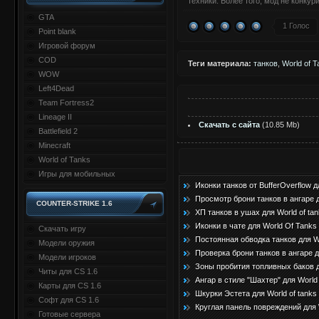
техники. Более того, мод не конку
GTA
1 Голос
Point blank
Игровой форум
COD
Теги материала:
танков
,
World of 
WOW
Left4Dead
Team Fortress2
Lineage II
Скачать с сайта
(10.85 Mb)
Battlefield 2
Minecraft
World of Tanks
Игры для мобильных
Иконки танков от BufferOverflow д
Просмотр брони танков в ангаре д
COUNTER-STRIKE 1.6
ХП танков в ушах для World of tan
Иконки в чате для World Of Tanks 
Скачать игру
Постоянная обводка танков для Wo
Модели оружия
Проверка брони танков в ангаре д
Модели игроков
Зоны пробития топливных баков дл
Читы для CS 1.6
Ангар в стиле "Шахтер" для World 
Карты для CS 1.6
Шкурки Эстета для World of tanks 
Софт для CS 1.6
Круглая панель повреждений для W
Готовые сервера