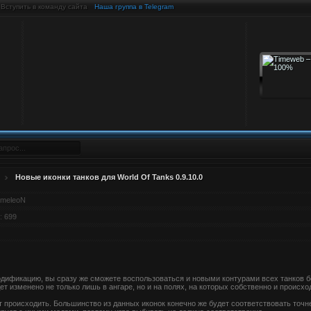
Вступить в команду сайта
Наша группа в Telegram
Новые иконки танков для World Of Tanks 0.9.10.0
meleoN
:
699
дификацию, вы сразу же сможете воспользоваться и новыми контурами всех танков б
т изменено не только лишь в ангаре, но и на полях, на которых собственно и происхо
ут происходить. Большинство из данных иконок конечно же будет соответствовать то