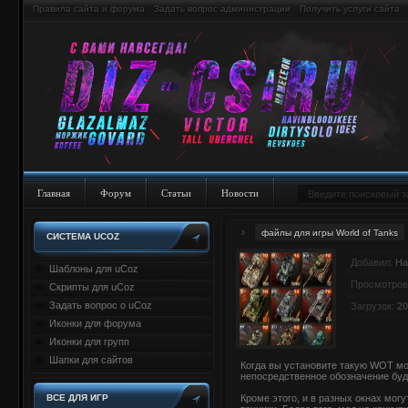
Правила сайта и форума
Задать вопрос администрации
Получить услуги сайта
Главная
Форум
Статьи
Новости
файлы для игры World of Tanks
СИСТЕМА UCOZ
Добавил:
Ha
Шаблоны для uCoz
Просмотров
Скрипты для uCoz
Задать вопрос о uCoz
Загрузок:
20
Иконки для форума
Иконки для групп
Шапки для сайтов
Когда вы установите такую WOT мо
непосредственное обозначение буде
ВСЕ ДЛЯ ИГР
Кроме этого, и в разных окнах мог