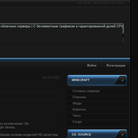
06:49:36
, 08.08.2026, Сб |
RSS
Войти
Регистрация
24.10.2015
MINECRAFT
Готовые сервера
Плагины
Моды
Клиенты
Читы
Forge
ез исключения. Их
дят битвы.
чнейшим копиям моделей HD качества
CS: SOURCE