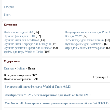
Галерея
Блоги
Категории
Файлы и читы для GTA
[36]
Популярные коды и читы для Point 
Лучшие файлы для COD
[32]
Все для WoW
[17]
Лучшие читы для Left4Dead
[13]
Читы и коды для Team Fortress2
[18]
Лучшие читы и сервера для Lineage II
[19]
Лучшие файлы для Battlefield 2
[6]
Лучшие рецепты и крафт для Minecraft
[53]
Игры для мобильных телефонов
[63
файлы для игры World of Tanks
[106]
Содержимое
Главная
»
Файлы
» Игры
В разделе материалов
:
397
Страницы
:
1
Показано материалов
:
1-20
Белорусский интерфейс для World of Tanks 0.9.13
ЯсенКрасен и МСМ - десять вариантов для World of Tanks 0.9.13
Мод No Scroll - блокировка смены режимов прицела мышкой для WOT 0.9.13