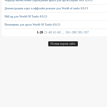
Маркер вычисления упреждения врага для артиллерии WoТ 0.9.13
Демонстрация карт в оффлайн режиме для World of tanks 0.9.13
HitLog для World Of Tanks 0.9.13
Помощник для арты World Of Tanks 0.9.13
1-20
21-40
41-60
...
361-380
381-397
Полная версия сайта