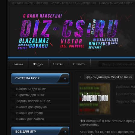
Правила сайта и форума
Задать вопрос администрации
Получить услуги сайта
Главная
Форум
Статьи
Новости
файлы для игры World of Tanks
СИСТЕМА UCOZ
Добавил:
Ha
Шаблоны для uCoz
Просмотров
Скрипты для uCoz
Задать вопрос о uCoz
Загрузок:
68
Иконки для форума
Иконки для групп
Шапки для сайтов
Нет сомнений в том, что вы в проц
уничтожены.
ВСЕ ДЛЯ ИГР
Казалось бы то, что ваш противник