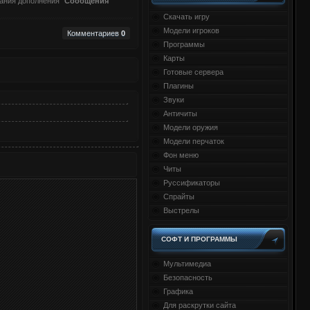
ания дополнения "
Сообщения
Скачать игру
Модели игроков
Комментариев
0
Программы
Карты
Готовые сервера
Плагины
Звуки
Античиты
Модели оружия
Модели перчаток
Фон меню
Читы
Руссификаторы
Спрайты
Выстрелы
СОФТ И ПРОГРАММЫ
Мультимедиа
Безопасность
Графика
Для раскрутки сайта