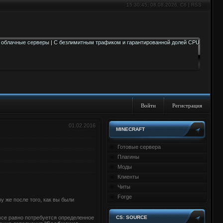
15:30:46
, 08.08.2026, Сб |
RSS
Войти
Регистрация
01.02.2016
MINECRAFT
Готовые сервера
Плагины
Моды
Клиенты
Читы
Forge
у же после того, как вы были
 все равно потребуется определенное
CS: SOURCE