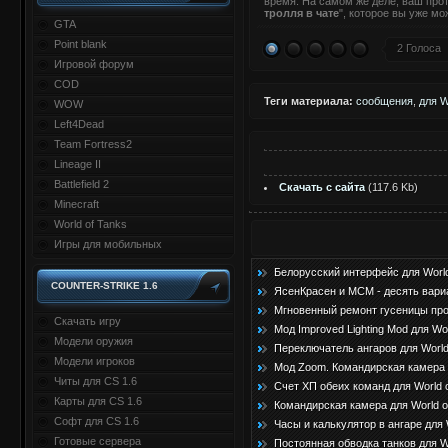
время. На самом же деле, ваш про
тролля в чате
", которое вы уже мо
GTA
Point blank
2 Голоса
Игровой форум
COD
Теги материала:
сообщения
,
для 
WOW
Left4Dead
Team Fortress2
Lineage II
Battlefield 2
Скачать с сайта
(117.6 Kb)
Minecraft
World of Tanks
Игры для мобильных
Белорусский интерфейс для World 
COUNTER-STRIKE 1.6
ЯсенКрасен и МСМ - десять вариан
Мгновенный ремонт гусеницы проб
Скачать игру
Мод Improved Lighting Mod для Wor
Модели оружия
Переключатель ангаров для World 
Модели игроков
Мод Zoom. Командирская камера д
Читы для CS 1.6
Счет ХП обеих команд для World o
Карты для CS 1.6
Командирская камера для World of
Софт для CS 1.6
Часы и калькулятор в ангаре для W
Готовые сервера
Постоянная обводка танков для Wo