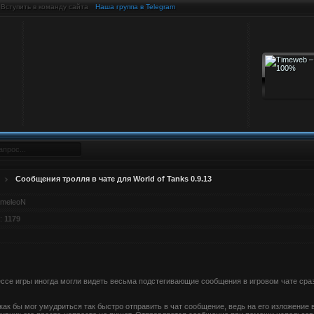
Вступить в команду сайта
Наша группа в Telegram
Сообщения тролля в чате для World of Tanks 0.9.13
meleoN
:
1179
ессе игры иногда могли видеть весьма подстегивающие сообщения в игровом чате сраз
 как бы мог умудриться так быстро отправить в чат сообщение, ведь на его изложение