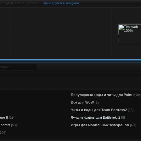
Вступить в команду сайта
Наша группа в Telegram
Популярные коды и читы для Point blan
Все для WoW
[17]
Читы и коды для Team Fortress2
[18]
ge II
[19]
Лучшие файлы для Battlefield 2
[6]
ecraft
[53]
Игры для мобильных телефонов
[63]
[106]