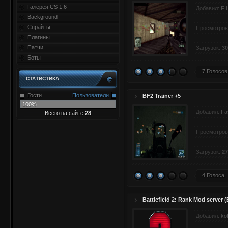
Галерея CS 1.6
Добавил:
FI
Background
Спрайты
Просмотров
Плагины
Патчи
Загрузок:
30
Боты
7 Голосов
СТАТИСТИКА
Гости
Пользователи
BF2 Trainer +5
100%
Добавил:
Fa
Всего на сайте
28
Просмотров
Загрузок:
27
4 Голоса
Battlefield 2: Rank Mod server 
Добавил:
ko