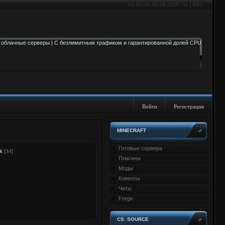
04:30:58
, 06.08.2026, Чт |
RSS
Войти
Регистрация
MINECRAFT
Готовые сервера
k
[34]
Плагины
Моды
Клиенты
Читы
Forge
CS: SOURCE