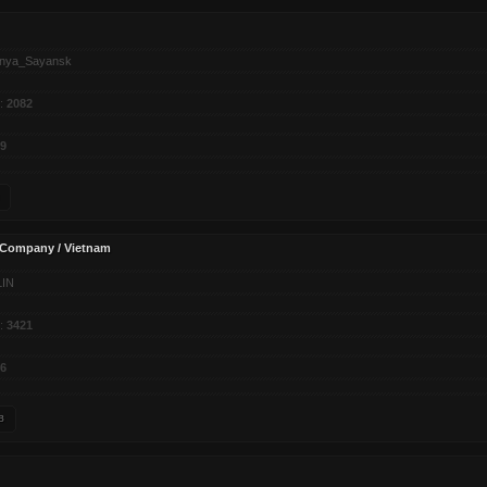
nya_Sayansk
:
2082
9
d Company / Vietnam
LIN
:
3421
6
в