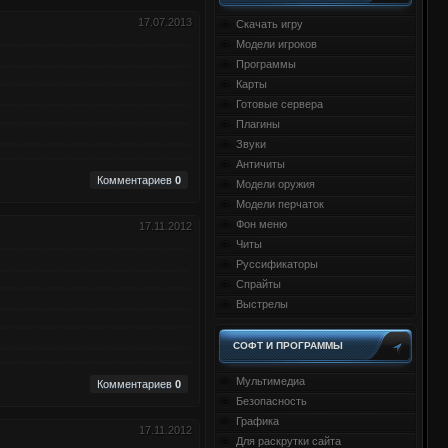
17.07.2013
Скачать игру
Модели игроков
Программы
Карты
Готовые сервера
Плагины
Звуки
Античиты
Комментариев
0
Модели оружия
Модели перчаток
Фон меню
17.11.2012
Читы
Руссификаторы
Спрайты
Выстрелы
СОФТ И ПРОГРАММЫ
Мультимедиа
Комментариев
0
Безопасность
Графика
17.11.2012
Для раскрутки сайта