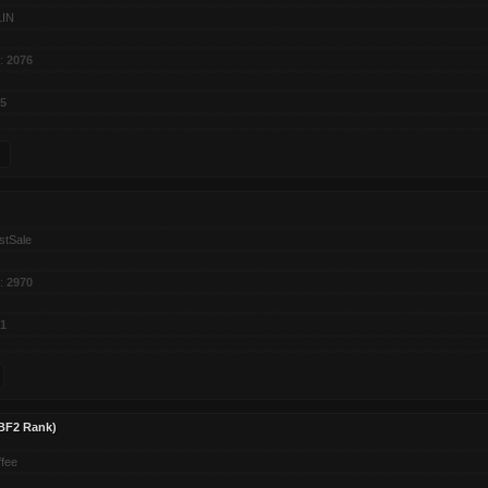
LIN
:
2076
5
stSale
:
2970
1
(BF2 Rank)
ffee