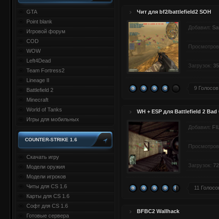
GTA
Чит для bf2/battlefield2 SOH
Point blank
Добавил:
Sa
Игровой форум
COD
Просмотров
WOW
Left4Dead
Загрузок:
35
Team Fortress2
Lineage II
9 Голосов
Battlefield 2
Minecraft
World of Tanks
WH + ESP для Battlefield 2 Ba
Игры для мобильных
Добавил:
FI
COUNTER-STRIKE 1.6
Просмотров
Скачать игру
Загрузок:
72
Модели оружия
Модели игроков
Читы для CS 1.6
11 Голосо
Карты для CS 1.6
Софт для CS 1.6
BFBC2 Wallhack
Готовые сервера