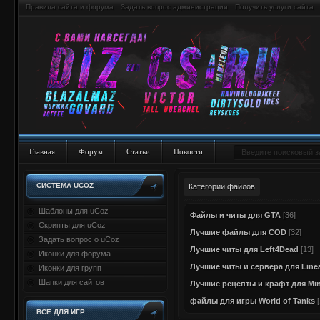
Правила сайта и форума
Задать вопрос администрации
Получить услуги сайта
Главная
Форум
Статьи
Новости
СИСТЕМА UCOZ
Категории файлов
Шаблоны для uCoz
Файлы и читы для GTA
[36]
Скрипты для uCoz
Лучшие файлы для COD
[32]
Задать вопрос о uCoz
Лучшие читы для Left4Dead
[13]
Иконки для форума
Лучшие читы и сервера для Linea
Иконки для групп
Шапки для сайтов
Лучшие рецепты и крафт для Min
файлы для игры World of Tanks
ВСЕ ДЛЯ ИГР