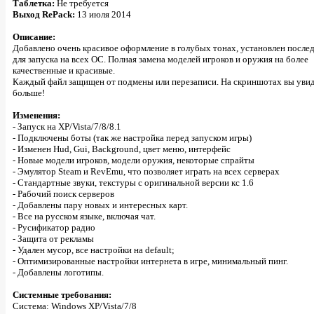
Таблетка:
Не требуется
Выход RePack:
13 июля 2014
Описание:
Добавлено очень красивое оформление в голубых тонах, установлен после
для запуска на всех ОС. Полная замена моделей игроков и оружия на более
качественные и красивые.
Каждый файл защищен от подмены или перезаписи. На скриншотах вы уви
больше!
Изменения:
- Запуск на XP/Vista/7/8/8.1
- Подключены боты (так же настройка перед запуском игры)
- Изменен Hud, Gui, Background, цвет меню, интерфейс
- Новые модели игроков, модели оружия, некоторые спрайты
- Эмулятор Steam и RevEmu, что позволяет играть на всех серверах
- Стандартные звуки, текстуры с оригинальной версии кс 1.6
- Рабочий поиск серверов
- Добавлены пару новых и интересных карт.
- Все на русском языке, включая чат.
- Русификатор радио
- Защита от рекламы
- Удален мусор, все настройки на default;
- Оптимизированные настройки интернета в игре, минимальный пинг.
- Добавлены логотипы.
Системные требования:
Система: Windows XP/Vista/7/8