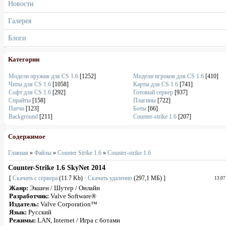
Новости
Галерея
Блоги
Категории
Модели оружия для CS 1.6
[1252]
Модели игроков для CS 1.6
[410]
Читы для CS 1.6
[1058]
Карты для CS 1.6
[741]
Софт для CS 1.6
[292]
Готовый сервер
[937]
Спрайты
[158]
Плагины
[722]
Патчи
[123]
Боты
[66]
Background
[211]
Counter-strike 1.6
[207]
Содержимое
Главная
»
Файлы
»
Counter Strike 1.6
»
Counter-strike 1.6
Counter-Strike 1.6 SkyNet 2014
[
Скачать с сервера
(11.7 Kb) ·
Скачать удаленно
(297,1 МБ) ]
13.07
Жанр:
Экшен / Шутер / Онлайн
Разработчик:
Valve Software®
Издатель:
Valve Corporation™
Язык:
Русский
Режимы:
LAN, Internet / Игра с ботами