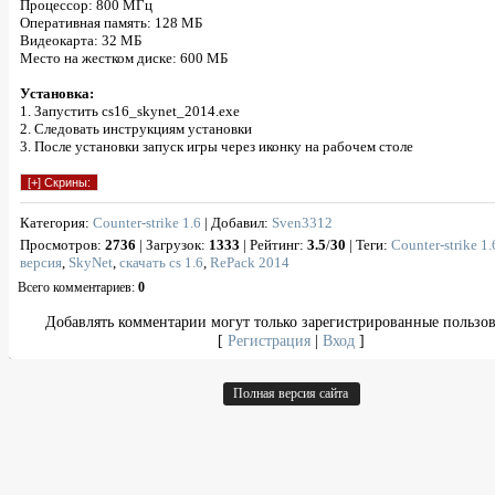
Процессор: 800 МГц
Оперативная память: 128 МБ
Видеокарта: 32 МБ
Место на жестком диске: 600 МБ
Установка:
1. Запустить cs16_skynet_2014.exe
2. Следовать инструкциям установки
3. После установки запуск игры через иконку на рабочем столе
Категория
:
Counter-strike 1.6
|
Добавил
:
Sven3312
Просмотров
:
2736
|
Загрузок
:
1333
|
Рейтинг
:
3.5
/
30
|
Теги
:
Counter-strike 1.
версия
,
SkyNet
,
скачать cs 1.6
,
RePack 2014
Всего комментариев
:
0
Добавлять комментарии могут только зарегистрированные пользов
[
Регистрация
|
Вход
]
Полная версия сайта