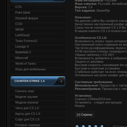
Язык интерфейса:
Русский
Язык озвучки:
Русский, Английски
GTA
Версия:
1.6
Тип издания:
SteamRip
Point blank
Описание:
Игровой форум
На данном сайте Вы сможете скачат
COD
Качественно настроенный конфиг д
Сразу после скачивания CS 1.6 Вы 
WOW
В нашем клиенте CS 1.6 полностью 
Left4Dead
Особенности CS 1.6:
Team Fortress2
Возможность играть через интерне
Настроенный поиск серверов во вк
Lineage II
Частично русифицированы звуки и 
47/48 протокол (теперь генерирует
Battlefield 2
Убрана табличка с CD-KEY
Minecraft
Возможность добавлять в избранное
Защита от рекламы
World of Tanks
Высокая скорость скачивания без 
Быстрая и понятная установка
Игры для мобильных
Стабильно работает на всех опера
Оптимально настроен конфиг для и
COUNTER-STRIKE 1.6
Системные требования:
Минимальные:
Процессор с тактов
Рекомендуемые:
Процессор с такт
Скачать игру
Установка:
Модели оружия
Скачать CSNew2014.exe
Модели игроков
Установить - следуя инструкции.
Играть.
Читы для CS 1.6
Карты для CS 1.6
Софт для CS 1.6
Готовые сервера
20 Голосо