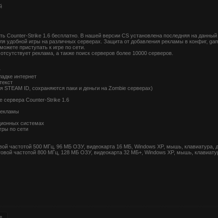
й
ь Counter-Strike 1.6 бесплатно. В нашей версии CS установлена последняя на данный
ля удобной игры на различных серверах. Защита от добавления рекламы в конфиг, ga
можете приступать к игре по сети.
отсутствует реклама, а также поиск серверов более 10000 серверов.
т
ладке интернет
текст
ся STEAM ID, сохраняются паки и деньги на Zombie серверах)
 сервера Counter-Strike 1.6
рекламы
ционных системах
гры по сети
ой частотой 500 МГц, 96 МБ ОЗУ, видеокарта 16 МБ, Windows XP, мышь, клавиатура, 
овой частотой 800 МГц, 128 МБ ОЗУ, видеокарта 32 МБ+, Windows XP, мышь, клавиатур
в