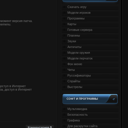
Скачать игру
Модели игроков
Программы
 момент версия патча.
Карты
memenu.
Готовые сервера
Плагины
Звуки
Античиты
Модели оружия
Модели перчаток
Фон меню
Читы
Руссификаторы
Спрайты
доступ в Интернет
Выстрелы
а, доступ в Интернет
СОФТ И ПРОГРАММЫ
Мультимедиа
Безопасность
Графика
Для раскрутки сайта
Комментариев
0