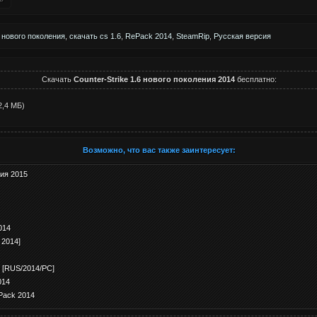
,
нового поколения
,
скачать cs 1.6
,
RePack 2014
,
SteamRip
,
Русская версия
Скачать
Counter-Strike 1.6 нового поколения 2014
бесплатно:
2,4 МБ)
Возможно, что вас также заинтересует:
ния 2015
014
2014]
.0 [RUS/2014/PC]
014
ePack 2014