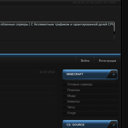
06:25:59
, 07.08.2026, Пт |
RSS
Войти
Регистрация
10.03.2014
MINECRAFT
Готовые сервера
Плагины
Моды
Клиенты
Читы
Forge
CS: SOURCE