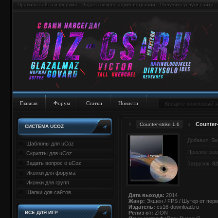
Правила сайта и форума
Задать вопрос администрации
Получить услуги сайта
Главная
Форум
Статьи
Новости
Counter-
Counter-strike 1.6
СИСТЕМА UCOZ
Добавил:
Sv
Шаблоны для uCoz
Просмотров
Скрипты для uCoz
Задать вопрос о uCoz
Загрузок:
82
Иконки для форума
Иконки для групп
Шапки для сайтов
Дата выхода:
2014
Жанр:
Экшен / FPS / Шутер от перв
Издатель:
cs16-download.ru
ВСЕ ДЛЯ ИГР
Релиз от:
ZION