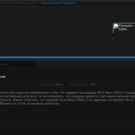
Вступить в команду сайта
Наша группа в Telegram
осом
Добавил:
Snoq
Просмотров:
486
ctronic Arts пришла информация о том, что недавно вышедшая RPG Mass Effect 2 прод
печатляющий результат, если учитывать, что продажи проекта стартовали меньше нед
 Европе. Важно отметить, что средний балл Mass Effect 2 по оценкам составляет 96 из
 Bioware со столь успешным проектом.