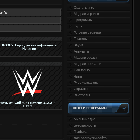
Скачать игру
Модели игроков
Программы
Карты
Готовые сервера
Плагины
Звуки
KODE5: Ещё одна квалификация в
Испании
Античиты
Модели оружия
Модели перчаток
Фон меню
Читы
Руссификаторы
Спрайты
Выстрелы
WWE лучший minecraft чит 1.16.5 /
1.12.2
СОФТ И ПРОГРАММЫ
Мультимедиа
Безопасность
Графика
Для раскрутки сайта