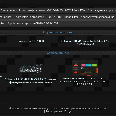
Случайные новости:
Намеки на F.E.A.R. 3
7 Xtream CD v2 Progs Tools Utils 47 in
1 (2009/Multi)
Свежие файлы:
о
Minecraft лаунчер 1.18.2 / 1.18.1 /
Citizens 2.0.31 (BUILD #3 1.19.4): Новые
1.16.5 / 1.16.4 / 1.16.3 / 1.16.2 / 1.16.1 /
функциональности и улучшения
1.16 / 1.15.2
Добавлять комментарии могут только зарегистрированные пользователи.
[
Регистрация
|
Вход
]