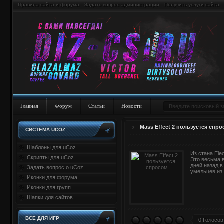
Правила сайта и форума
Задать вопрос администрации
Получить услуги сайта
Главная
Форум
Статьи
Новости
Mass Effect 2 пользуется спр
СИСТЕМА UCOZ
Шаблоны для uCoz
Из стана Ele
Скрипты для uCoz
Это весьма в
дней назад в
Задать вопрос о uCoz
умельцев из
Иконки для форума
Иконки для групп
Шапки для сайтов
ВСЕ ДЛЯ ИГР
0 Голосов