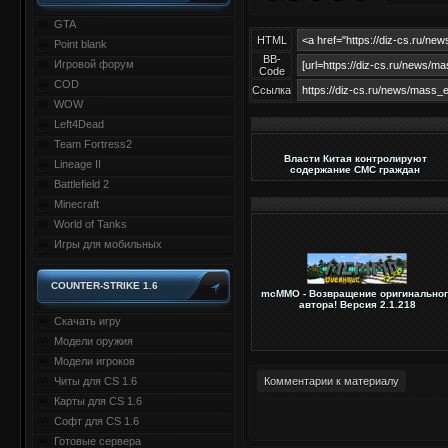
GTA
HTML
Point blank
BB-
Игровой форум
Code
COD
Ссылка
WOW
Left4Dead
Team Fortress2
Власти Китая контролируют
Lineage II
содержание СМС граждан
Battlefield 2
Minecraft
World of Tanks
Игры для мобильных
COUNTER-STRIKE 1.6
mcMMO - Возвращение оригинальног
автора! Версия 2.1.218
Скачать игру
Модели оружия
Модели игроков
Читы для CS 1.6
Комментарии к материалу
Карты для CS 1.6
Софт для CS 1.6
Готовые сервера