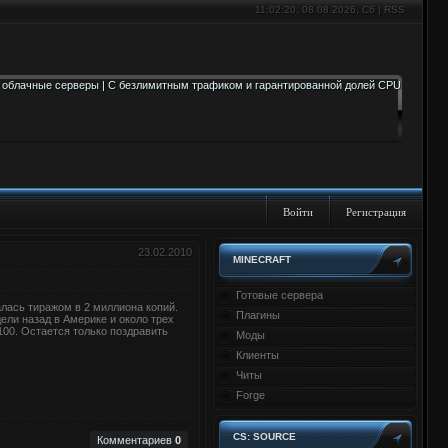
11:02:20
, 08.08.2026, Сб |
RSS
Войти
Регистрация
23.02.2010
MINECRAFT
Готовые сервера
алась тиражом в 2 миллиона копий.
Плагины
ели назад в Америке и около трех
 100. Остается только поздравить
Моды
Клиенты
Читы
Forge
CS: SOURCE
Комментариев
0