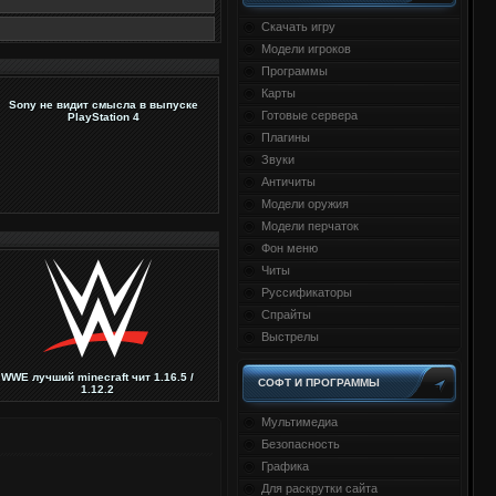
Скачать игру
Модели игроков
Программы
Карты
Sony не видит смысла в выпуске
Готовые сервера
PlayStation 4
Плагины
Звуки
Античиты
Модели оружия
Модели перчаток
Фон меню
Читы
Руссификаторы
Спрайты
Выстрелы
WWE лучший minecraft чит 1.16.5 /
СОФТ И ПРОГРАММЫ
1.12.2
Мультимедиа
Безопасность
Графика
Для раскрутки сайта