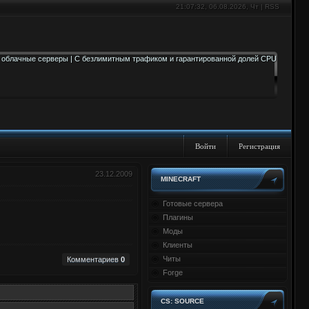
21:07:32
, 06.08.2026, Чт |
RSS
Войти
Регистрация
23.12.2009
MINECRAFT
Готовые сервера
Плагины
Моды
Клиенты
Читы
Комментариев
0
Forge
CS: SOURCE