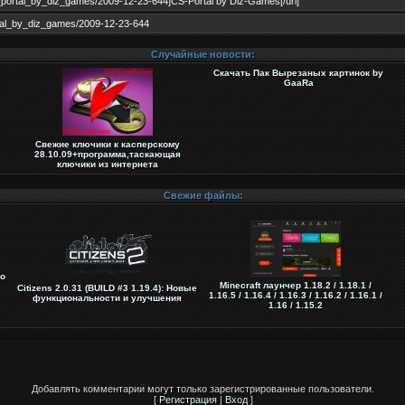
Случайные новости:
Скачать Пак Вырезаных картинок by
GaaRa
Свежие ключики к касперскому
28.10.09+программа,таскающая
ключики из интернета
Свежие файлы:
о
Minecraft лаунчер 1.18.2 / 1.18.1 /
Citizens 2.0.31 (BUILD #3 1.19.4): Новые
1.16.5 / 1.16.4 / 1.16.3 / 1.16.2 / 1.16.1 /
функциональности и улучшения
1.16 / 1.15.2
Добавлять комментарии могут только зарегистрированные пользователи.
[
Регистрация
|
Вход
]