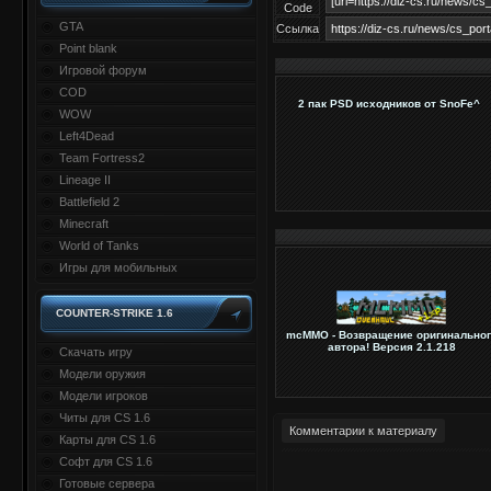
Code
GTA
Ссылка
Point blank
Игровой форум
COD
2 пак PSD исходников от SnoFe^
WOW
Left4Dead
Team Fortress2
Lineage II
Battlefield 2
Minecraft
World of Tanks
Игры для мобильных
COUNTER-STRIKE 1.6
mcMMO - Возвращение оригинальног
автора! Версия 2.1.218
Скачать игру
Модели оружия
Модели игроков
Читы для CS 1.6
Комментарии к материалу
Карты для CS 1.6
Софт для CS 1.6
Готовые сервера