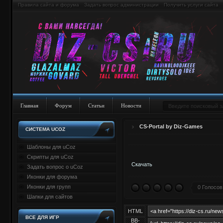
Правила сайта и форума
Задать вопрос администрации
Получить услуги сайта
Главная
Форум
Статьи
Новости
CS-Portal by Diz-Games
СИСТЕМА UCOZ
Шаблоны для uCoz
Скрипты для uCoz
Скачать
Задать вопрос о uCoz
Иконки для форума
Иконки для групп
0 Голосов
Шапки для сайтов
HTML
ВСЕ ДЛЯ ИГР
BB-