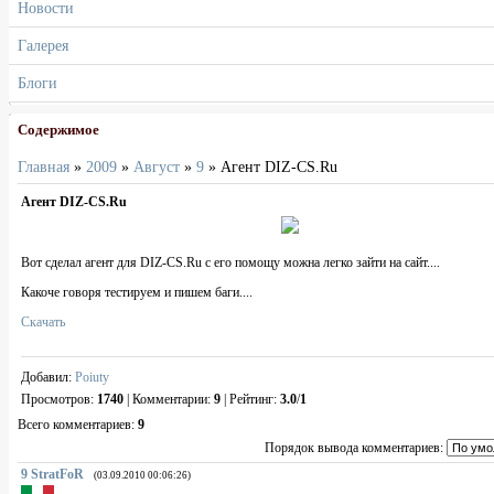
Новости
Галерея
Блоги
Содержимое
Главная
»
2009
»
Август
»
9
» Агент DIZ-CS.Ru
Агент DIZ-CS.Ru
Вот сделал агент для DIZ-CS.Ru c его помощу можна легко зайти на сайт....
Какоче говоря тестируем и пишем баги....
Скачать
Добавил
:
Poiuty
Просмотров
:
1740
|
Комментарии
:
9
|
Рейтинг
:
3.0
/
1
Всего комментариев
:
9
Порядок вывода комментариев:
9
StratFoR
(03.09.2010 00:06:26)