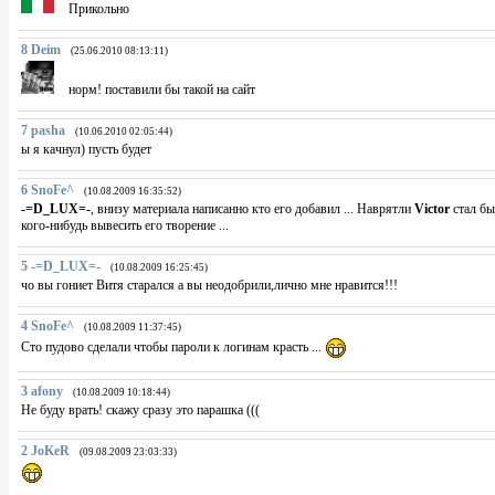
Прикольно
8
Deim
(25.06.2010 08:13:11)
норм! поставили бы такой на сайт
7
pasha
(10.06.2010 02:05:44)
ы я качнул) пусть будет
6
SnoFe^
(10.08.2009 16:35:52)
-=D_LUX=-
, внизу материала написанно кто его добавил ... Наврятли
Victor
стал бы
кого-нибудь вывесить его творение ...
5
-=D_LUX=-
(10.08.2009 16:25:45)
чо вы гониет Витя старался а вы неодобрили,лично мне нравится!!!
4
SnoFe^
(10.08.2009 11:37:45)
Сто пудово сделали чтобы пароли к логинам красть ...
3
afony
(10.08.2009 10:18:44)
Не буду врать! скажу сразу это парашка (((
2
JoKeR
(09.08.2009 23:03:33)