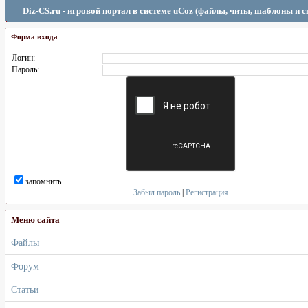
Diz-CS.ru - игровой портал в системе uCoz (файлы, читы, шаблоны и 
Форма входа
Логин:
Пароль:
запомнить
Забыл пароль
|
Регистрация
Меню сайта
Файлы
Форум
Статьи