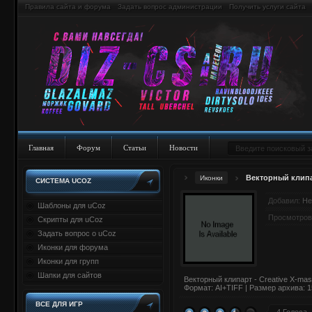
Правила сайта и форума
Задать вопрос администрации
Получить услуги сайта
Главная
Форум
Статьи
Новости
Векторный клипар
Иконки
СИСТЕМА UCOZ
Добавил:
He
Шаблоны для uCoz
Просмотров
Скрипты для uCoz
Задать вопрос о uCoz
Иконки для форума
Иконки для групп
Шапки для сайтов
Векторный клипарт - Creative X-mas
Формат: AI+TIFF | Размер архива: 
ВСЕ ДЛЯ ИГР