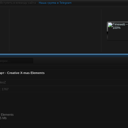
Вступить в команду сайта
Наша группа в Telegram
т - Creative X-mas Elements
leoZ
:
1767
 Elements
15 Mb