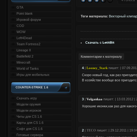
4 Голоса
GTA
Point blank
Теги материала:
Векторный клипарт
Игровой форум
COD
WOW
Left4Dead
Скачать с
LetitBit
Team Fortress2
Lineage II
Battlefield 2
Комментарии к материалу
Minecraft
4
|
Looney_Stark
пишет: | 07.09.201
World of Tanks
Игры для мобильных
Скоро новый год, как раз пригодитс
В хозяйстве вообще все пригодит
COUNTER-STRIKE 1.6
Скачать игру
3
|
Volgankaa
пишет: | 13.03.2012 | 
Модели оружия
Хорошие иконки,как раз для какого
Модели игроков
Читы для CS 1.6
Карты для CS 1.6
Софт для CS 1.6
2
|
TECO
пишет: | 29.12.2011 | 19:0
Готовые сервера