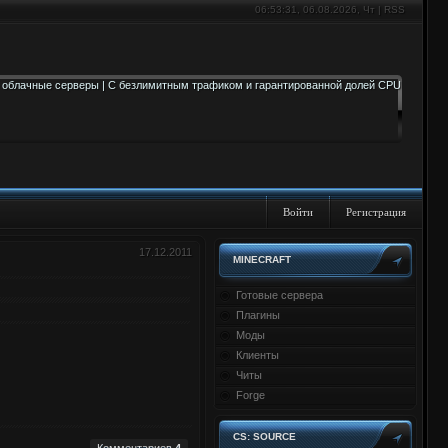
06:53:32
, 06.08.2026, Чт |
RSS
Войти
Регистрация
17.12.2011
MINECRAFT
Готовые сервера
Плагины
Моды
Клиенты
Читы
Forge
CS: SOURCE