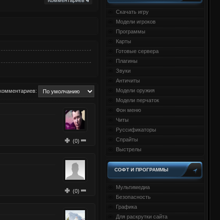
Комментариев
4
Скачать игру
Модели игроков
Программы
Карты
Готовые сервера
Плагины
Звуки
Античиты
Модели оружия
комментариев:
Модели перчаток
Фон меню
Читы
Руссификаторы
Спрайты
(
0
)
Выстрелы
СОФТ И ПРОГРАММЫ
Мультимедиа
(
0
)
Безопасность
Графика
Для раскрутки сайта