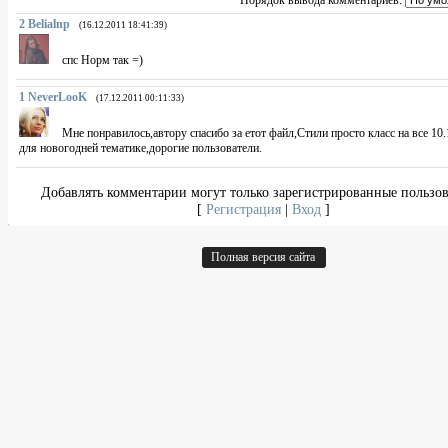
Порядок вывода комментариев:
2
Belialnp
(16.12.2011 18:41:39)
спс Норм так =)
1
NeverLooK
(17.12.2011 00:11:33)
Мне понравилось,автору спасибо за етот файл,Стили просто класс на все 10
для новогодней тематике,дорогие пользователи.
Добавлять комментарии могут только зарегистрированные пользов
[
Регистрация
|
Вход
]
Полная версия сайта