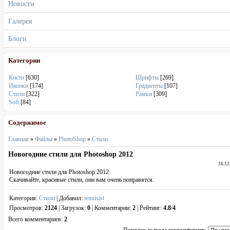
Новости
Галерея
Блоги
Категории
Кисти
[630]
Шрифты
[269]
Иконки
[174]
Градиенты
[107]
Стили
[322]
Рамки
[309]
Soft
[84]
Содержимое
Главная
»
Файлы
»
PhotoShop
»
Стили
Новогодние стили для Photoshop 2012
16.12
Новогодние стили для Photoshop 2012
Скачивайте, красивые стили, они вам очень понравятся.
Категория
:
Стили
|
Добавил
:
tennisist
Просмотров
:
2124
|
Загрузок
:
0
|
Комментарии
:
2
|
Рейтинг
:
4.8
/
4
Всего комментариев
:
2