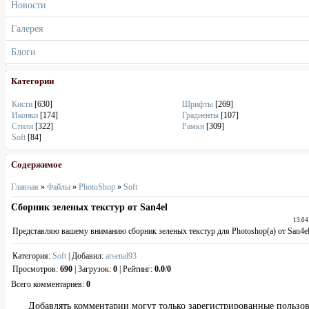
Новости
Галерея
Блоги
Категории
Кисти
[630]
Шрифты
[269]
Иконки
[174]
Градиенты
[107]
Стили
[322]
Рамки
[309]
Soft
[84]
Содержимое
Главная
»
Файлы
»
PhotoShop
»
Soft
Сборник зеленых текстур от San4el
13.04
Представляю вашему вниманию сборник зеленых текстур для Photoshop(а) от San4el
Категория
:
Soft
|
Добавил
:
arsenal93
Просмотров
:
690
|
Загрузок
:
0
|
Рейтинг
:
0.0
/
0
Всего комментариев
:
0
Добавлять комментарии могут только зарегистрированные пользов