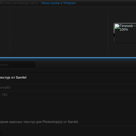
Вступить в команду сайта
Наша группа в Telegram
кстур от San4el
senal93
:
783
ник красных текстур для Photoshop(а) от San4el.