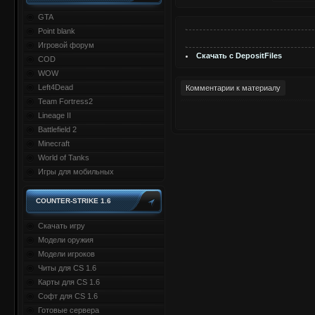
GTA
Point blank
Игровой форум
Скачать с DepositFiles
COD
WOW
Left4Dead
Комментарии к материалу
Team Fortress2
Lineage II
Battlefield 2
Minecraft
World of Tanks
Игры для мобильных
COUNTER-STRIKE 1.6
Скачать игру
Модели оружия
Модели игроков
Читы для CS 1.6
Карты для CS 1.6
Софт для CS 1.6
Готовые сервера