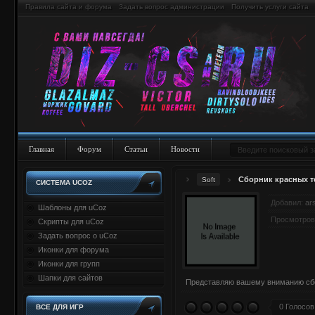
Правила сайта и форума
Задать вопрос администрации
Получить услуги сайта
Главная
Форум
Статьи
Новости
Сборник красных те
Soft
СИСТЕМА UCOZ
Добавил:
ar
Шаблоны для uCoz
Просмотров
Скрипты для uCoz
Задать вопрос о uCoz
Иконки для форума
Иконки для групп
Шапки для сайтов
Представляю вашему вниманию сбор
0 Голосов
ВСЕ ДЛЯ ИГР