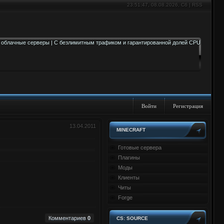
23:51:48
, 08.08.2026, Сб |
RSS
Войти
Регистрация
13.04.2011
MINECRAFT
Готовые сервера
Плагины
Моды
Клиенты
Читы
Forge
Комментариев
0
CS: SOURCE