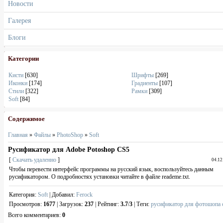
Новости
Галерея
Блоги
Категории
Кисти
[630]
Шрифты
[269]
Иконки
[174]
Градиенты
[107]
Стили
[322]
Рамки
[309]
Soft
[84]
Содержимое
Главная
»
Файлы
»
PhotoShop
»
Soft
Русификатор для Adobe Potoshop CS5
[
Скачать удаленно
]
04.12
Чтобы перевести интерфейс программы на русский язык, воспользуйтесь данным
русификатором. О подробностях установки читайте в файле reademe.txt.
Категория
:
Soft
|
Добавил
:
Ferock
Просмотров
:
1677
|
Загрузок
:
237
|
Рейтинг
:
3.7
/
3
|
Теги
:
русификатор для фотошопа 
Всего комментариев
:
0