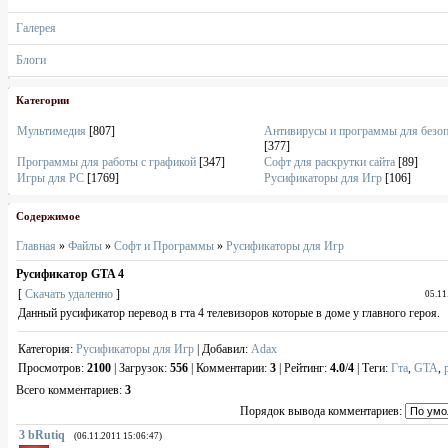
Галерея
Блоги
Категории
Мультимедия
[807]
Антивирусы и программы для безо
[377]
Программы для работы с графикой
[347]
Софт для раскрутки сайта
[89]
Игры для PC
[1769]
Русификаторы для Игр
[106]
Содержимое
Главная
»
Файлы
»
Софт и Программы
»
Русификаторы для Игр
Русификатор GTA 4
[
Скачать удаленно
]
05.11
Данный русификатор перевод в гта 4 телевизоров которые в доме у главного героя.
Категория
:
Русификаторы для Игр
|
Добавил
:
Adax
Просмотров
:
2100
|
Загрузок
:
556
|
Комментарии
:
3
|
Рейтинг
:
4.0
/
4
|
Теги
:
Гта
,
GTA
,
Всего комментариев
:
3
Порядок вывода комментариев:
3
bRutiq
(06.11.2011 15:06:47)