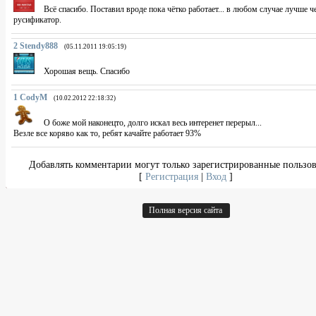
Всё спасибо. Поставил вроде пока чётко работает... в любом случае лучше 
русификатор.
2
Stendy888
(05.11.2011 19:05:19)
Хорошая вещь. Спасибо
1
CodyM
(10.02.2012 22:18:32)
О боже мой наконецто, долго искал весь интеренет перерыл...
Везле все коряво как то, ребят качайте работает 93%
Добавлять комментарии могут только зарегистрированные пользов
[
Регистрация
|
Вход
]
Полная версия сайта