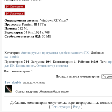
Операционная система:
Windows XP/Vista/7
Процессор:
Pentium III 1 ГГц
Память:
512 Mb
Видеокарта:
64 бит, 1024 x 768
Свободное место на ЖД:
30 MB
Категория
:
Антивирусы и программы для безопасности ПК
|
Добавил
:
sw_double
Просмотров
:
744
|
Загрузок
:
104
|
Комментарии
:
1
|
Рейтинг
:
0.0
/
0
|
Теги
:
пр
для ПК
,
Безопасность
,
Оптимизатор системы
Всего комментариев
:
1
Порядок вывода комментариев:
1
sw_double
(05.06.2010 10:39:46)
Ссылки на другие обменники будут позже!
Добавлять комментарии могут только зарегистрированные пользов
[
Регистрация
|
Вход
]