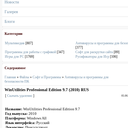
Новости
Галерея
Блоги
Категории
Мультимедия
[807]
Антивирусы и программы для безо
[377]
Программы для работы с графикой
[347]
Софт для раскрутки сайта
[89]
Игры для PC
[1769]
Русификаторы для Игр
[106]
Содержимое
Главная
»
Файлы
»
Софт и Программы
»
Антивирусы и программы для
безопасности ПК
WinUtilities Professional Edition 9.7 (2010) RUS
[
Скачать удаленно
]
05.06
Название:
WinUtilities Professional Edition 9.7
Год выпуска:
2010
Платформа:
Windows All
Язык интерфейса:
Русский
Лекарство:
Присутствует