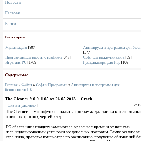
Новости
Галерея
Блоги
Категории
Мультимедия
[807]
Антивирусы и программы для безо
[377]
Программы для работы с графикой
[347]
Софт для раскрутки сайта
[89]
Игры для PC
[1769]
Русификаторы для Игр
[106]
Содержимое
Главная
»
Файлы
»
Софт и Программы
»
Антивирусы и программы для
безопасности ПК
The Cleaner 9.0.0.1105 от 26.05.2013 + Crack
[
Скачать удаленно
]
27.05
The Cleaner
— многофункциональная программа для чистки вашего компью
шпионов, троянов, червей и т.д.
ПО обеспечивает защиту компьютера в реальном времени от попыток
несанкционированной установки вредоносных программ. Также реализован
карантина, проверка компьютера по расписанию, получение обновлений б