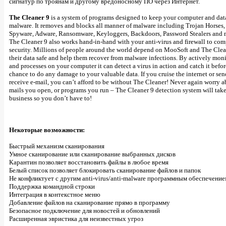
сигнатур по троянам и другому вредоносному ПО через Интернет.
The Cleaner 9
is a system of programs designed to keep your computer and dat
malware. It removes and blocks all manner of malware including Trojan Horses
Spyware, Adware, Ransomware, Keyloggers, Backdoors, Password Stealers and
The Cleaner 9 also works hand-in-hand with your anti-virus and firewall to com
security. Millions of people around the world depend on MooSoft and The Clea
their data safe and help them recover from malware infections. By actively moni
and processes on your computer it can detect a virus in action and catch it before
chance to do any damage to your valuable data. If you cruise the internet or se
receive e-mail, you can’t afford to be without The Cleaner! Never again worry a
mails you open, or programs you run – The Cleaner 9 detection system will take
business so you don’t have to!
Некоторые возможности:
Быстрый механизм сканирования
Умное сканирование или сканирование выбранных дисков
Карантин позволяет восстановить файлы в любое время
Белый список позволяет блокировать сканирование файлов и папок
Не конфликтует с другим anti-virus/anti-malware программным обеспечение
Поддержка командной строки
Интеграция в контекстное меню
Добавление файлов на сканирование прямо в программу
Безопасное подключение для новостей и обновлений
Расширенная эвристика для неизвестных угроз