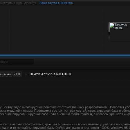
Вступить в команду сайта
Наша группа в Telegram
Dr.Web AntiVirus 6.0.1.3150
зопасности ПК
существующее антивирусное решение от отечественных разработчиков. Позволяет убер
ких модулей и спама. Программа состоит из трех частей: ядро, вирусная база и оболо
ечения вирусов. Вирусная база - это внешний файл (файлы), в котором хранится инф
ой системы это своя система, дающая возможность пользователю управлять программ
 одни и те же файлы вирусной базы DrWeb для разных платформ - DOS, Windows 95-XP,