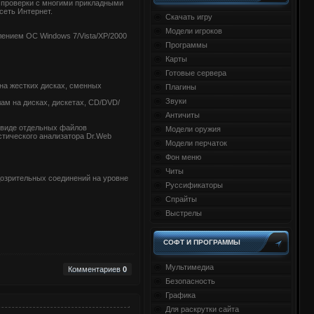
й проверки с многими прикладными
сеть Интернет.
Скачать игру
Модели игроков
лением ОС Windows 7/Vista/XP/2000
Программы
Карты
Готовые сервера
на жестких дисках, сменных
Плагины
Звуки
ам на дисках, дискетах, CD/DVD/
Античиты
 виде отдельных файлов
Модели оружия
стического анализатора Dr.Web
Модели перчаток
Фон меню
Читы
дозрительных соединений на уровне
Руссификаторы
Спрайты
Выстрелы
СОФТ И ПРОГРАММЫ
Мультимедиа
Комментариев
0
Безопасность
Графика
Для раскрутки сайта