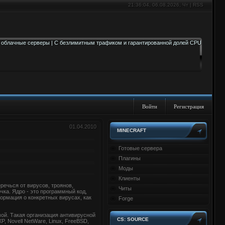
21:36:04
, 06.08.2026, Чт |
RSS
Войти
Регистрация
01.04.2010
MINECRAFT
Готовые сервера
Плагины
Моды
Клиенты
ечься от вирусов, троянов,
Читы
чка. Ядро - это программный код,
ормация о конкретных вирусах, как
Forge
ой. Такая организация антивирусной
CS: SOURCE
 Novell NetWare, Linux, FreeBSD,