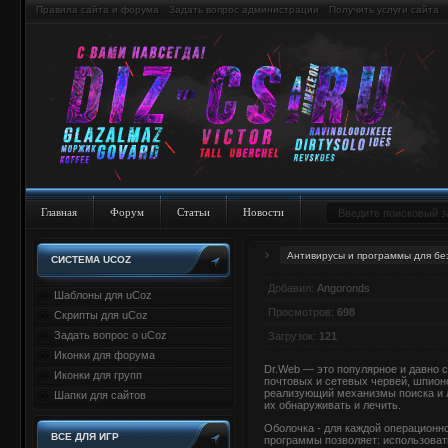
Правила сайта и форума
Задать вопрос администрации
Получить услуги сайта
Главная
Форум
Статьи
Новости
Антивирусы и программы для бе
СИСТЕМА UCOZ
Добавил:
Angoronds
Шаблоны для uCoz
Просмотров:
698
Скрипты для uCoz
Задать вопрос о uCoz
Загрузок:
121
Иконки для форума
Dr.Web — это популярное и давно 
Иконки для групп
почтовых и сетевых червей, шпионс
реализующий механизмы поиска и л
Шапки для сайтов
их обнаруживать и лечить.
Оболочка - для каждой операционн
ВСЕ ДЛЯ ИГР
программы позволяет: использовать