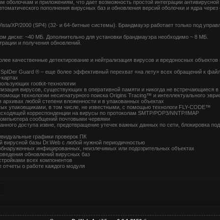
ным оболочкам и приложениям, что дает возможность простой интеграции антивирусно
томатического пополнения вирусных баз и обновления версий оболочки и ядра через 
sta/XP/2000 (SP4) (32- и 64-битные системы). Брандмауэр работает только под управ
ком диске: ~40 МБ. Дополнительно для установки брандмауэра необходимо ~ 8 МБ.
страции и получения обновлений.
более качественные детектирование и нейтрализация вирусов и вредоносных объектов 
 SpIDer Guard ® – еще более эффективный перехват «на лету» всех обращений к файл
т-картах
пользующих rootkit-технологии
лизация вирусов, существующих в оперативной памяти и никогда не встречающиеся в
 помощи технологии несигнатурного поиска Origins Tracing™ и интеллектуального эври
в архивах любой степени вложенности и в упакованных объектах
тых упаковщиками, в том числе, не известными, с помощью технологи FLY-CODE™
 исходящей корреспонденции на вирусы по протоколам SMTP/POP3/NNTP/IMAP
 компьютера сообщений почтовыми червями
ванного доступа извне, предотвращение утечек важных данных по сети, блокировка по
ивидуальные графики проверок ПК
й вирусной базы Dr.Web с любой нужной периодичностью
 обнаруженных инфицированных, неизлечимых или подозрительных объектах
оведения обновлений вирусных баз
стройками всех компонентов
е отчеты о работе каждого модуля