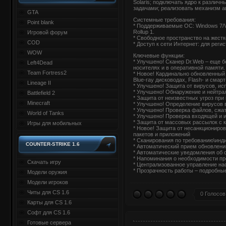
Solaris; подключать ядро к различ
задачами; реализовать механизм ав
GTA
Системные требования:
Point blank
* Поддерживаемые ОС: Windows 7/Vi
Rollup 1.
Игровой форум
* Свободное пространство на жест
COD
* Доступ к сети Интернет: для реги
WOW
Ключевые функции:
* Улучшено! Сканер Dr.Web – еще 
Left4Dead
носителях и в оперативной памяти.
Team Fortress2
* Новое! Кардинально обновленный
Blue-ray дисководах, Flash- и смар
Lineage II
* Улучшено! Защита от вирусов, ис
* Улучшено! Обнаружение и нейтра
Battlefield 2
* Защита от неизвестных угроз при
Minecraft
* Улучшено! Определение вирусов 
* Улучшено! Проверка файлов, сжа
World of Tanks
* Улучшено! Проверка входящей и
* Защита от массовых рассылок с
Игры для мобильных
* Новое! Защита от несанкциониро
пакетов и приложений
* Сканирования по требованию\инд
COUNTER-STRIKE 1.6
* Автоматический прием обновлени
* Автоматические уведомления об
* Напоминания о необходимости пр
Скачать игру
* Централизованное управление на
* Прозрачность работы – подробны
Модели оружия
Модели игроков
Читы для CS 1.6
0 Голосов
Карты для CS 1.6
Софт для CS 1.6
Готовые сервера