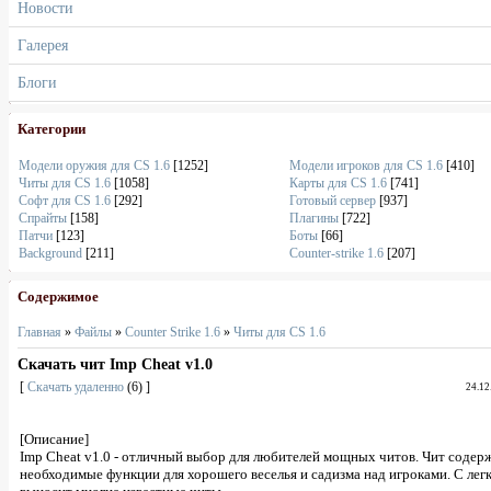
Новости
Галерея
Блоги
Категории
Модели оружия для CS 1.6
[1252]
Модели игроков для CS 1.6
[410]
Читы для CS 1.6
[1058]
Карты для CS 1.6
[741]
Софт для CS 1.6
[292]
Готовый сервер
[937]
Спрайты
[158]
Плагины
[722]
Патчи
[123]
Боты
[66]
Background
[211]
Counter-strike 1.6
[207]
Содержимое
Главная
»
Файлы
»
Counter Strike 1.6
»
Читы для CS 1.6
Скачать чит Imp Cheat v1.0
[
Скачать удаленно
(6) ]
24.12
[Описание]
Imp Cheat v1.0 - отличный выбор для любителей мощных читов. Чит содер
необходимые функции для хорошего веселья и садизма над игроками. С лег