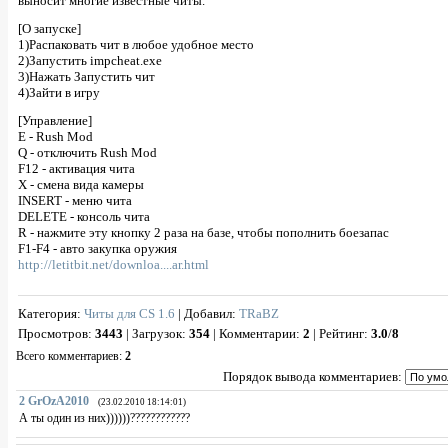
выносит многие известные читы.
[О запуске]
1)Распаковать чит в любое удобное место
2)Запустить impcheat.exe
3)Нажать Запустить чит
4)Зайти в игру
[Управление]
E - Rush Mod
Q - отключить Rush Mod
F12 - активация чита
X - смена вида камеры
INSERT - меню чита
DELETE - консоль чита
R - нажмите эту кнопку 2 раза на базе, чтобы пополнить боезапас
F1-F4 - авто закупка оружия
http://letitbit.net/downloa....ar.html
Категория
:
Читы для CS 1.6
|
Добавил
:
TRaBZ
Просмотров
:
3443
|
Загрузок
:
354
|
Комментарии
:
2
|
Рейтинг
:
3.0
/
8
Всего комментариев
:
2
Порядок вывода комментариев:
2
GrOzA2010
(23.02.2010 18:14:01)
А ты один из них))))))????????????