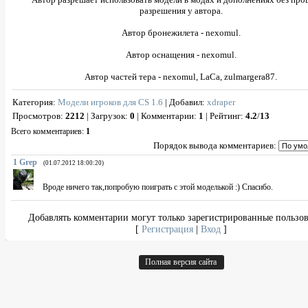
разрешения у автора.
Автор бронежилета - nexomul.
Автор оснащения - nexomul.
Автор частей тера - nexomul, LaCa, zulmargera87.
Категория
:
Модели игроков для CS 1.6
|
Добавил
:
xdraper
Просмотров
:
2212
|
Загрузок
:
0
|
Комментарии
:
1
|
Рейтинг
:
4.2
/
13
Всего комментариев
:
1
Порядок вывода комментариев:
1
Grep
(01.07.2012 18:00:20)
Вроде ничего так,попробую поиграть с этой моделькой :) Спасибо.
Добавлять комментарии могут только зарегистрированные пользов
[
Регистрация
|
Вход
]
Полная версия сайта