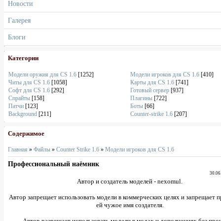
Новости
Галерея
Блоги
Категории
Модели оружия для CS 1.6
[1252]
Модели игроков для CS 1.6
[410]
Читы для CS 1.6
[1058]
Карты для CS 1.6
[741]
Софт для CS 1.6
[292]
Готовый сервер
[937]
Спрайты
[158]
Плагины
[722]
Патчи
[123]
Боты
[66]
Background
[211]
Counter-strike 1.6
[207]
Содержимое
Главная
»
Файлы
»
Counter Strike 1.6
»
Модели игроков для CS 1.6
Профессиональный наёмник
30.06
Автор и создатель моделей - nexomul.
Автор запрещает использовать модели в коммерческих целях и запрещает п
ей чужое имя создателя.
Автор разрешает использовать модели в модах и дополнениях без пр