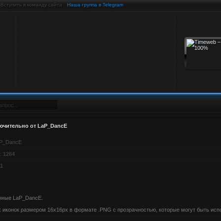
Вступить в команду сайта
Наша группа в Telegram
ючительно от LaP_DancE
P_DancE
:
1264
1
анные LaP_DancE.
х иконок размером 16x16px в формате .PNG с прозрачностью, которые могут быть исп