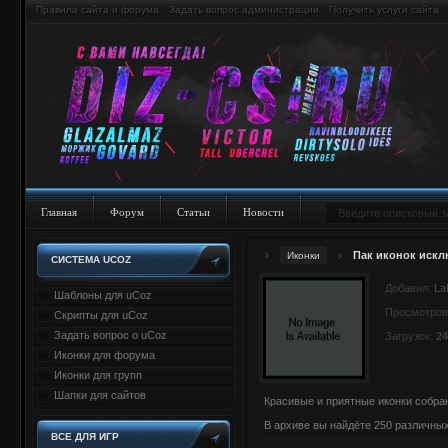
Правила сайта и форума
Задать вопрос администрации
Получить услуги сайта
Главная
Форум
Статьи
Новости
Пак иконок искл
Иконки
СИСТЕМА UCOZ
Добавил:
La
Шаблоны для uCoz
Просмотров
Скрипты для uCoz
Задать вопрос о uCoz
Загрузок:
24
Иконки для форума
Иконки для групп
Шапки для сайтов
Красивые и приятные иконки собр
В архиве вы найдёте 250 различны
ВСЕ ДЛЯ ИГР