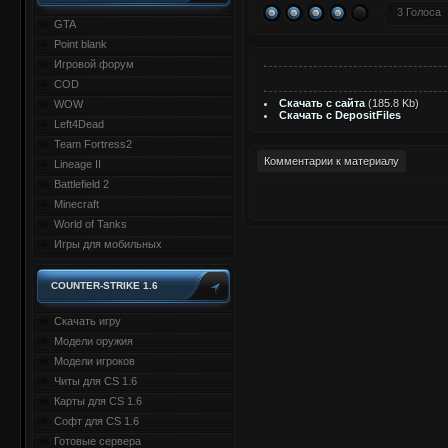
3 Голоса
GTA
Point blank
Игровой форум
COD
Скачать с сайта
(185.8 Kb)
WOW
Скачать с DepositFiles
Left4Dead
Team Fortress2
Комментарии к материалу
Lineage II
Battlefield 2
Minecraft
World of Tanks
Игры для мобильных
COUNTER-STRIKE 1.6
Скачать игру
Модели оружия
Модели игроков
Читы для CS 1.6
Карты для CS 1.6
Софт для CS 1.6
Готовые сервера