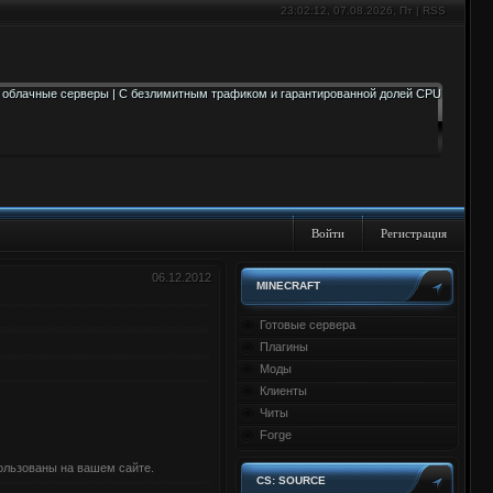
23:02:12
, 07.08.2026, Пт |
RSS
Войти
Регистрация
06.12.2012
MINECRAFT
Готовые сервера
Плагины
Моды
Клиенты
Читы
Forge
ользованы на вашем сайте.
CS: SOURCE