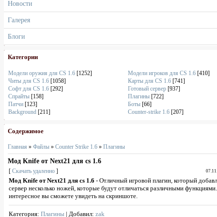
Новости
Галерея
Блоги
Категории
Модели оружия для CS 1.6
[1252]
Модели игроков для CS 1.6
[410]
Читы для CS 1.6
[1058]
Карты для CS 1.6
[741]
Софт для CS 1.6
[292]
Готовый сервер
[937]
Спрайты
[158]
Плагины
[722]
Патчи
[123]
Боты
[66]
Background
[211]
Counter-strike 1.6
[207]
Содержимое
Главная
»
Файлы
»
Counter Strike 1.6
»
Плагины
Мод Knife от Next21 для cs 1.6
[
Скачать удаленно
]
07.11
Мод Knife от Next21 для cs 1.6
- Отличный игровой плагин, который добавл
сервер несколько ножей, которые будут отличаться различными функциями.
интересное вы сможете увидеть на скриншоте.
Категория
:
Плагины
|
Добавил
:
zak