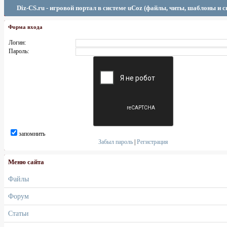
Diz-CS.ru - игровой портал в системе uCoz (файлы, читы, шаблоны и 
Форма входа
Логин:
Пароль:
запомнить
Забыл пароль
|
Регистрация
Меню сайта
Файлы
Форум
Статьи