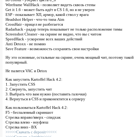
Wireframe WallHack - позволяет видеть сквозь стены
Get it 1.6 - может быть идёт в CS 1.6, но я не уверен
ESP - показывает ХП, армор, какой ствол у врага
Headshot Helper - что-то типа Aim
CrossHair - прицел не разбегается
Radarhack - радар теперь показывает не только расположение тимы
Screenshot Cleaner - на скрине не видно, что вы с читом
SpeedHack - ускорение всех ваших действий
Anti Detoxx - не помню
Save Feature - возможность сохранять свои настройки
Ну это основные, остальные на скрине, очень мощный чит, поэтому такой
популярный.
Не палится VAC и Detox
Как запустить Kartoffel Hack 4.2:
1. Запустить CSS
2. Свернуть, запустить чит
3. Выбрать что вам нужно (поставить галочки)
4. Вернуться в CSS и приконектится к серверу
Как пользоваться Kartoffel Hack 4.2:
F5 - беспалевный скриншот
Стрелка вправо/вверх - спидхак
Стрелка влево - ноуфлеш
Стрелка вниз - ВХ
>>>>>Скачать с deposit<<<<<
>>>>Скачать с letitbit<<<<