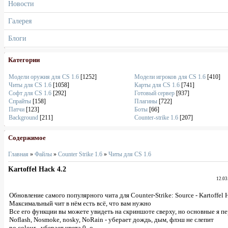
Новости
Галерея
Блоги
Категории
Модели оружия для CS 1.6
[1252]
Модели игроков для CS 1.6
[410]
Читы для CS 1.6
[1058]
Карты для CS 1.6
[741]
Софт для CS 1.6
[292]
Готовый сервер
[937]
Спрайты
[158]
Плагины
[722]
Патчи
[123]
Боты
[66]
Background
[211]
Counter-strike 1.6
[207]
Содержимое
Главная
»
Файлы
»
Counter Strike 1.6
»
Читы для CS 1.6
Kartoffel Hack 4.2
12.03
Обновление самого популярного чита для Counter-Strike: Source - Kartoffel 
Максимальный чит в нём есть всё, что вам нужно
Все его функции вы можете увидеть на скриншоте сверху, но основные я п
Noflash, Nosmoke, nosky, NoRain - уберает дождь, дым, флэш не слепит
no colour - уберает цвета 0_о