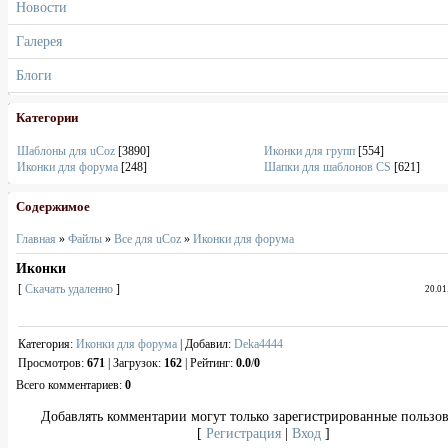
Новости
Галерея
Блоги
Категории
Шаблоны для uCoz
[3890]
Иконки для групп
[554]
Иконки для форума
[248]
Шапки для шаблонов CS
[621]
Содержимое
Главная
»
Файлы
»
Все для uCoz
»
Иконки для форума
Иконки
[
Скачать удаленно
]
20.01
Категория
:
Иконки для форума
|
Добавил
:
Deka4444
Просмотров
:
671
|
Загрузок
:
162
|
Рейтинг
:
0.0
/
0
Всего комментариев
:
0
Добавлять комментарии могут только зарегистрированные пользов
[
Регистрация
|
Вход
]