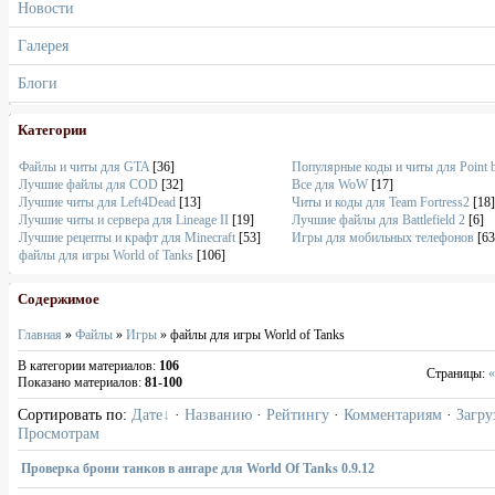
Новости
Галерея
Блоги
Категории
Файлы и читы для GTA
[36]
Популярные коды и читы для Point 
Лучшие файлы для COD
[32]
Все для WoW
[17]
Лучшие читы для Left4Dead
[13]
Читы и коды для Team Fortress2
[18]
Лучшие читы и сервера для Lineage II
[19]
Лучшие файлы для Battlefield 2
[6]
Лучшие рецепты и крафт для Minecraft
[53]
Игры для мобильных телефонов
[63
файлы для игры World of Tanks
[106]
Содержимое
Главная
»
Файлы
»
Игры
» файлы для игры World of Tanks
В категории материалов
:
106
Страницы
:
«
Показано материалов
:
81-100
Сортировать по
:
Дате
·
Названию
·
Рейтингу
·
Комментариям
·
Загру
Просмотрам
Проверка брони танков в ангаре для World Of Tanks 0.9.12