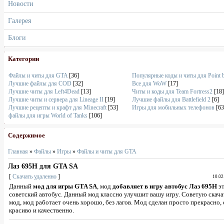
Новости
Галерея
Блоги
Категории
Файлы и читы для GTA
[36]
Популярные коды и читы для Point 
Лучшие файлы для COD
[32]
Все для WoW
[17]
Лучшие читы для Left4Dead
[13]
Читы и коды для Team Fortress2
[18]
Лучшие читы и сервера для Lineage II
[19]
Лучшие файлы для Battlefield 2
[6]
Лучшие рецепты и крафт для Minecraft
[53]
Игры для мобильных телефонов
[63
файлы для игры World of Tanks
[106]
Содержимое
Главная
»
Файлы
»
Игры
»
Файлы и читы для GTA
Лаз 695Н для GTA SA
[
Скачать удаленно
]
10.02
Данный
мод для игры GTA SA
, мод
добавляет в игру автобус Лаз 695Н
э
советский автобус. Данный мод классно улучшит вашу игру. Советую скач
мод, мод работает очень хорошо, без лагов. Мод сделан просто прекрасно,
красиво и качественно.