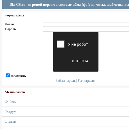
Diz-CS.ru - игровой портал в системе uCoz (файлы, читы, шаблоны и 
Форма входа
Логин:
Пароль:
запомнить
Забыл пароль
|
Регистрация
Меню сайта
Файлы
Форум
Статьи