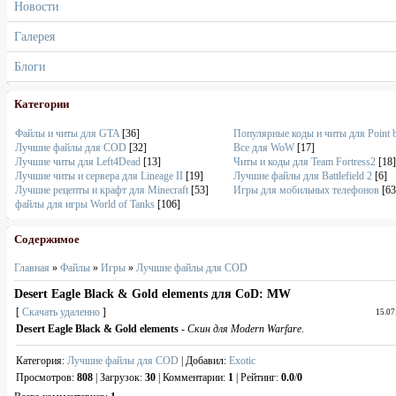
Новости
Галерея
Блоги
Категории
Файлы и читы для GTA
[36]
Популярные коды и читы для Point 
Лучшие файлы для COD
[32]
Все для WoW
[17]
Лучшие читы для Left4Dead
[13]
Читы и коды для Team Fortress2
[18]
Лучшие читы и сервера для Lineage II
[19]
Лучшие файлы для Battlefield 2
[6]
Лучшие рецепты и крафт для Minecraft
[53]
Игры для мобильных телефонов
[63
файлы для игры World of Tanks
[106]
Содержимое
Главная
»
Файлы
»
Игры
»
Лучшие файлы для COD
Desert Eagle Black & Gold elements для CoD: MW
[
Скачать удаленно
]
15.07
Desert Eagle Black & Gold elements
-
Скин для Modern Warfare
.
Категория
:
Лучшие файлы для COD
|
Добавил
:
Exotic
Просмотров
:
808
|
Загрузок
:
30
|
Комментарии
:
1
|
Рейтинг
:
0.0
/
0