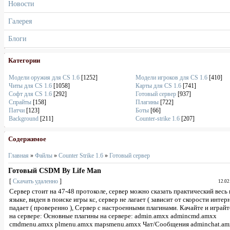
Новости
Галерея
Блоги
Категории
Модели оружия для CS 1.6
[1252]
Модели игроков для CS 1.6
[410]
Читы для CS 1.6
[1058]
Карты для CS 1.6
[741]
Софт для CS 1.6
[292]
Готовый сервер
[937]
Спрайты
[158]
Плагины
[722]
Патчи
[123]
Боты
[66]
Background
[211]
Counter-strike 1.6
[207]
Содержимое
Главная
»
Файлы
»
Counter Strike 1.6
»
Готовый сервер
Готовый CSDM By Life Man
[
Скачать удаленно
]
12.02
Сервер стоит на 47-48 протоколе, сервер можно сказать практический весь
языке, виден в поиске игры кс, сервер не лагает ( зависит от скорости интерн
падает ( проверенно ), Сервер с настроенными плагинами. Качайте и играй
на сервере: Основные плагины на сервере: admin.amxx admincmd.amxx
cmdmenu.amxx plmenu.amxx mapsmenu.amxx Чат/Сообщения adminchat.am