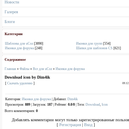
Новости
Галерея
Блоги
Категории
Шаблоны для uCoz
[3890]
Иконки для групп
[554]
Иконки для форума
[248]
Шапки для шаблонов CS
[621]
Содержимое
Главная
»
Файлы
»
Все для uCoz
»
Иконки для форума
Download icon by Dim4ik
[
Скачать удаленно
]
09.12
Категория
:
Иконки для форума
|
Добавил
:
Dim4ik
Просмотров
:
889
|
Загрузок
:
187
|
Рейтинг
:
0.0
/
0
|
Теги
:
Download
,
Icon
Всего комментариев
:
0
Добавлять комментарии могут только зарегистрированные пользов
[
Регистрация
|
Вход
]