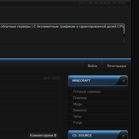
18:21:48
, 06.08.2026, Чт |
RSS
Войти
Регистрация
16.07.2013
MINECRAFT
Готовые сервера
Плагины
Моды
Клиенты
Читы
Forge
Комментариев
0
CS: SOURCE