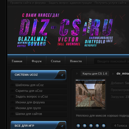
Правила сайта и форума
Задать вопрос администрации
Получить услуги сайта
Главная
Форум
Статьи
Новости
de_mira
Карты для CS 1.6
СИСТЕМА UCOZ
Добавил:
Sa
Шаблоны для uCoz
Просмотров
Скрипты для uCoz
Задать вопрос о uCoz
Загрузок:
23
Иконки для форума
Иконки для групп
Шапки для сайтов
Неплохо для миксов хорошо подход
4 Голоса
ВСЕ ДЛЯ ИГР