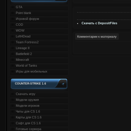
GTA
Point blank
Игровой форум
Скачать с DepositFiles
COD
WOW
Left4Dead
Комментарии к материалу
Team Fortress2
Lineage II
Battlefield 2
Minecraft
World of Tanks
Игры для мобильных
COUNTER-STRIKE 1.6
Скачать игру
Модели оружия
Модели игроков
Читы для CS 1.6
Карты для CS 1.6
Софт для CS 1.6
Готовые сервера