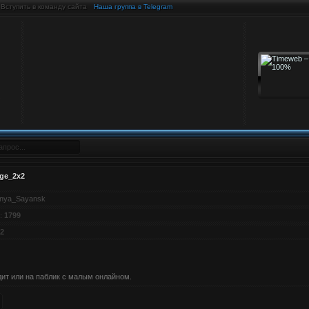
Вступить в команду сайта
Наша группа в Telegram
ge_2x2
nya_Sayansk
:
1799
2
ит или на паблик с малым онлайном.