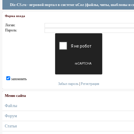
Diz-CS.ru - игровой портал в системе uCoz (файлы, читы, шаблоны и 
Форма входа
Логин:
Пароль:
запомнить
Забыл пароль
|
Регистрация
Меню сайта
Файлы
Форум
Статьи