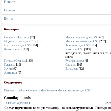
Новости
Галерея
Блоги
Категории
Counter strike source
[77]
Модели оружия для CSS
[740]
Модели игроков для CSS
[315]
Модели перчаток для CSS
[207]
Программы для CSS
[104]
Фон меню для CSS
[185]
Карты для css
[332]
Читы для CSS
[313]
читы для css, скачать читы для css, 
source
Готовые Сервера
[135]
Русификаторы
[6]
Плагины
[168]
Спрайты
[91]
Звуки
[90]
Выстрелы
[32]
Античиты
[6]
Содержимое
Главная
»
Файлы
»
Counter-Strike Source
»
Модели перчаток для CSS
Camoflagh hands.
[
Скачать удаленно
]
19.10
Сделал
перчатки
на военную тематику - то есть
комуфляжные
. Текстура п