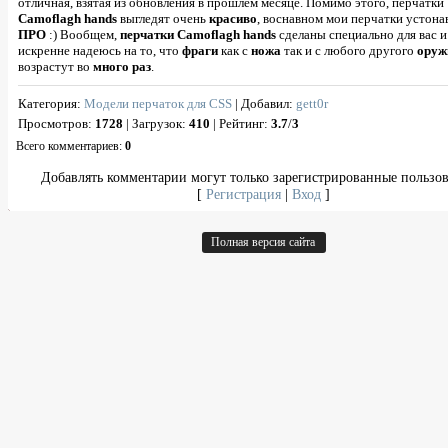
отличная, взятая из обновления в прошлем месяце. Помимо этого, перчатки
Camoflagh hands
выгледят очень
красиво
, воснавном мои перчатки устон
ПРО
:) Вообщем,
перчатки Camoflagh hands
сделаны специально для вас и
искренне надеюсь на то, что
фраги
как с
ножа
так и с любого другого
оруж
возрастут во
много раз
.
Категория
:
Модели перчаток для CSS
|
Добавил
:
gett0r
Просмотров
:
1728
|
Загрузок
:
410
|
Рейтинг
:
3.7
/
3
Всего комментариев
:
0
Добавлять комментарии могут только зарегистрированные пользов
[
Регистрация
|
Вход
]
Полная версия сайта