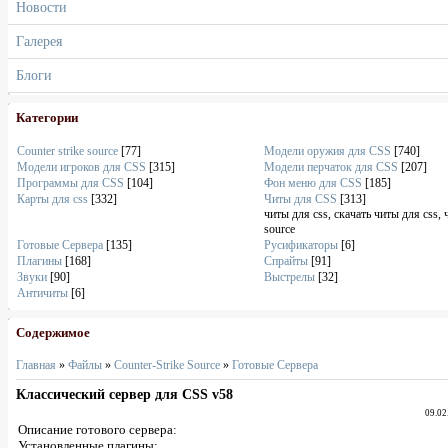
Новости
Галерея
Блоги
Категории
Counter strike source
[77]
Модели оружия для CSS
[740]
Модели игроков для CSS
[315]
Модели перчаток для CSS
[207]
Программы для CSS
[104]
Фон меню для CSS
[185]
Карты для css
[332]
Читы для CSS
[313]
читы для css, скачать читы для css, 
source
Готовые Сервера
[135]
Русификаторы
[6]
Плагины
[168]
Спрайты
[91]
Звуки
[90]
Выстрелы
[32]
Античиты
[6]
Содержимое
Главная
»
Файлы
»
Counter-Strike Source
»
Готовые Сервера
Классический сервер для CSS v58
09.02
Описание готового сервера:
Установленные плагины: