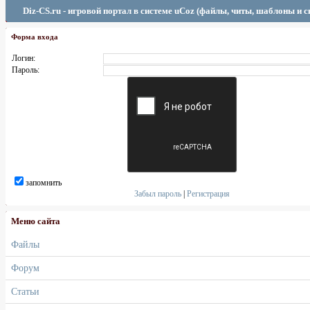
Diz-CS.ru - игровой портал в системе uCoz (файлы, читы, шаблоны и 
Форма входа
Логин:
Пароль:
запомнить
Забыл пароль
|
Регистрация
Меню сайта
Файлы
Форум
Статьи