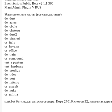
EventScripts Public Beta v2.1.1.360
Mani Admin Plugin V RUS
Установленные карты (все стандартные):
de_dust
de_aztec
de_cbble
de_chateau
de_dust2
de_piranesi
cs_italy
cs_havana
cs_office
de_train
cs_compound
test_s peakers
test_hardware
de_prodigy
de_tides
de_port
de_inferno
cs_assault
de_nuke
cs_militia
start.bat батник для запуска сервера. Порт 27016, слотов 32, начальная карт