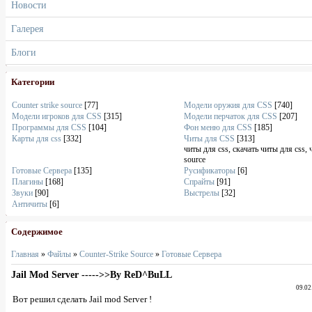
Новости
Галерея
Блоги
Категории
Counter strike source
[77]
Модели оружия для CSS
[740]
Модели игроков для CSS
[315]
Модели перчаток для CSS
[207]
Программы для CSS
[104]
Фон меню для CSS
[185]
Карты для css
[332]
Читы для CSS
[313]
читы для css, скачать читы для css, 
source
Готовые Сервера
[135]
Русификаторы
[6]
Плагины
[168]
Спрайты
[91]
Звуки
[90]
Выстрелы
[32]
Античиты
[6]
Содержимое
Главная
»
Файлы
»
Counter-Strike Source
»
Готовые Сервера
Jail Mod Server ----->>By ReD^BuLL
09.02
Вот решил сделать Jail mod Server !