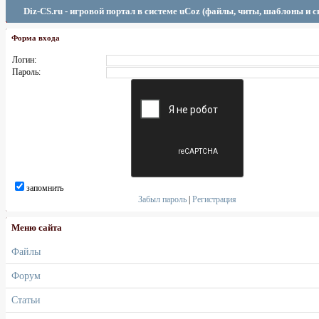
Diz-CS.ru - игровой портал в системе uCoz (файлы, читы, шаблоны и 
Форма входа
Логин:
Пароль:
запомнить
Забыл пароль
|
Регистрация
Меню сайта
Файлы
Форум
Статьи