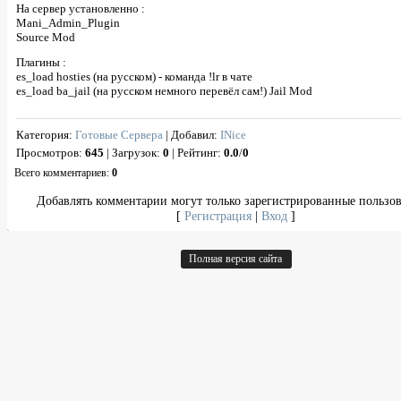
На сервер установленно :
Mani_Admin_Plugin
Source Mod
Плагины :
es_load hosties (на русском) - команда !lr в чате
es_load ba_jail (на русском немного перевёл сам!) Jail Mod
Категория
:
Готовые Сервера
|
Добавил
:
INice
Просмотров
:
645
|
Загрузок
:
0
|
Рейтинг
:
0.0
/
0
Всего комментариев
:
0
Добавлять комментарии могут только зарегистрированные пользов
[
Регистрация
|
Вход
]
Полная версия сайта