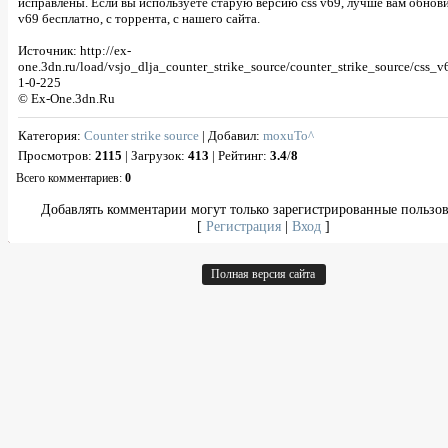
исправлены. Если вы используете старую версию css v69, лучше вам обновит
v69 бесплатно, с торрента, с нашего сайта.
Источник: http://ex-
one.3dn.ru/load/vsjo_dlja_counter_strike_source/counter_strike_source/css_v
1-0-225
© Ex-One.3dn.Ru
Категория
:
Counter strike source
|
Добавил
:
moxuTo^
Просмотров
:
2115
|
Загрузок
:
413
|
Рейтинг
:
3.4
/
8
Всего комментариев
:
0
Добавлять комментарии могут только зарегистрированные пользов
[
Регистрация
|
Вход
]
Полная версия сайта