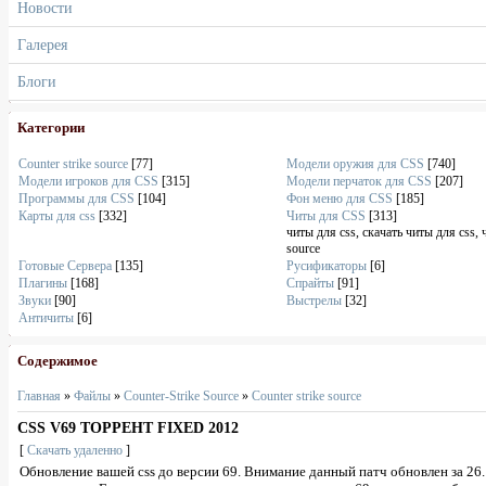
Новости
Галерея
Блоги
Категории
Counter strike source
[77]
Модели оружия для CSS
[740]
Модели игроков для CSS
[315]
Модели перчаток для CSS
[207]
Программы для CSS
[104]
Фон меню для CSS
[185]
Карты для css
[332]
Читы для CSS
[313]
читы для css, скачать читы для css, 
source
Готовые Сервера
[135]
Русификаторы
[6]
Плагины
[168]
Спрайты
[91]
Звуки
[90]
Выстрелы
[32]
Античиты
[6]
Содержимое
Главная
»
Файлы
»
Counter-Strike Source
»
Counter strike source
CSS V69 ТОРРЕНТ FIXED 2012
[
Скачать удаленно
]
Обновление вашей css до версии 69. Внимание данный патч обновлен за 26.