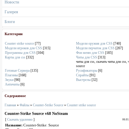
Новости
Галерея
Блоги
Категории
Counter strike source
[77]
Модели оружия для CSS
[740]
Модели игроков для CSS
[315]
Модели перчаток для CSS
[207]
Программы для CSS
[104]
Фон меню для CSS
[185]
Карты для css
[332]
Читы для CSS
[313]
читы для css, скачать читы для css, 
source
Готовые Сервера
[135]
Русификаторы
[6]
Плагины
[168]
Спрайты
[91]
Звуки
[90]
Выстрелы
[32]
Античиты
[6]
Содержимое
Главная
»
Файлы
»
Counter-Strike Source
»
Counter strike source
Counter-Strike Source v68 NoSteam
[
Скачать удаленно
]
06.01
Название:
Counter-Strike: Source