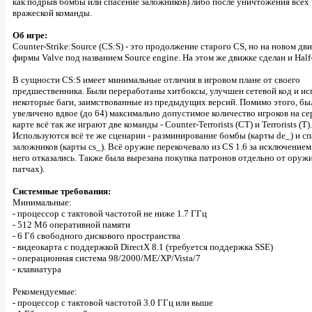
как подрыв бомбы или спасение заложников) либо после уничтожения всех
вражеской команды.
Об игре:
Counter-Strike:Source (CS:S) - это продолжение старого CS, но на новом дв
фирмы Valve под названием Source engine. На этом же движке сделан и Half-
В сущности CS:S имеет минимальные отличия в игровом плане от своего
предшественника. Были переработаны хитбоксы, улучшен сетевой код и и
некоторые баги, заимствованные из предыдущих версий. Помимо этого, бы
увеличено вдвое (до 64) максимально допустимое количество игроков на се
карте всё так же играют две команды - Counter-Terrorists (CT) и Terrorists (T).
Используются всё те же сценарии - разминирование бомбы (карты de_) и с
заложников (карты cs_). Всё оружие перекочевало из CS 1.6 за исключением
него отказались. Также была вырезана покупка патронов отдельно от оружи
патчах).
Системные требования:
Минимальные:
- процессор с тактовой частотой не ниже 1.7 ГГц
- 512 Мб оперативной памяти
- 6 Гб свободного дискового пространства
- видеокарта с поддержкой DirectX 8.1 (требуется поддержка SSE)
- операционная система 98/2000/ME/XP/Vista/7
- клавиатура
Рекомендуемые:
- процессор с тактовой частотой 3.0 ГГц или выше