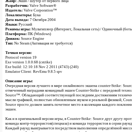
Жанр:
Экшн / Шутер от первого лица
Разработчик:
Valve Software®
Издатель:
Valve Corporation™
Локализаторы:
Бука
Дата выхода:
7 Октября 2004
Языки:
Русский
Режимы игры:
Мультиплеер (Интернет, Локальная сеть) / Одиночный (боты
Платформа:
ПК (Windows)
Движок:
Source Engine
Тип:
No Steam (Активация не требуется)
Точная версия:
Protocol version 19
Exe version 1.0.0.68 (cstrike)
Exe build: 12:10:18 Nov 2 2011 (4743) (240)
Emulator Client: RevEmu 9.8.5 spv
Описание игры:
Очередная версия лучшего в мире онлайнового экшена counter-Strike: Sourc
отмеченный наградами командный экшен Counter-Strike с передовой техно
Source™. Обладающий соответствующей последним достижениям техниче
мысли графикой, полностью обновленным звуком и реальной физикой, Counte
Source просто должен занять почетное место в коллекции каждого поклонн
экшен.
Как и в оригинальной версии игры, в Counter-Strike: Source друг другу про
команда контр-террористов(спецназа) и команда террористов в серии раунд
Каждый раунд выигрывается посредством выполнения определённой мисси