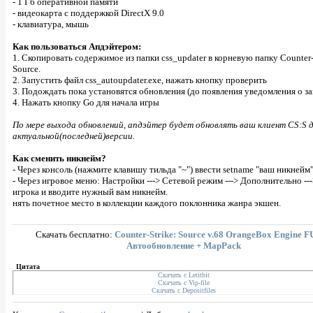
- 1 Гб оперативной памяти
- видеокарта с поддержкой DirectX 9.0
- клавиатура, мышь
Как пользоваться Апдэйтером:
1. Скопировать содержимое из папки css_updater в корневую папку Counter-
Source.
2. Запустить файл css_autoupdater.exe, нажать кнопку проверить
3. Подождать пока установятся обновления (до появления уведомления о з
4. Нажать кнопку Go для начала игры
По мере выхода обновлений, апдэйтер будет обновлять ваш клиент CS:S 
актуальной(последней)версии.
Как сменить никнейм?
- Через консоль (нажмите клавишу тильда "~") ввести setname "ваш никнейм"
- Через игровое меню: Настройки ---> Сетевой режим ---> Дополнительно --
игрока и вводите нужный вам никнейм.
нять почетное место в коллекции каждого поклонника жанра экшен.
Скачать бесплатно:
Counter-Strike: Source v.68 OrangeBox Engine F
Автообновление + MapPack
Цитата
Скачать с Letitbit
Скачать с Vip-file
Скачать с Depositfiles