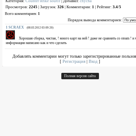
Категория
:
Counter strike source
|
Добавил
:
chycha
Просмотров
:
2245
|
Загрузок
:
326
|
Комментарии
:
1
|
Рейтинг
:
3.4
/
5
Всего комментариев
:
1
Порядок вывода комментариев:
1
SCRAEX
(08.03.2012 03:09:20)
Хорошая сборка, чистая, ! много карт на ней ! даже не сравнить со steam ! и
информации написано как и что сделать
Добавлять комментарии могут только зарегистрированные пользов
[
Регистрация
|
Вход
]
Полная версия сайта