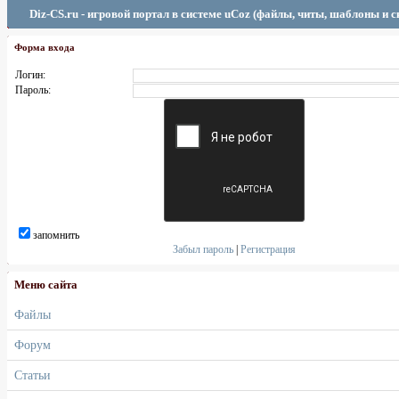
Diz-CS.ru - игровой портал в системе uCoz (файлы, читы, шаблоны и 
Форма входа
Логин:
Пароль:
запомнить
Забыл пароль
|
Регистрация
Меню сайта
Файлы
Форум
Статьи