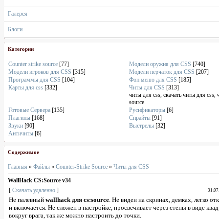
Галерея
Блоги
Категории
Counter strike source
[77]
Модели оружия для CSS
[740]
Модели игроков для CSS
[315]
Модели перчаток для CSS
[207]
Программы для CSS
[104]
Фон меню для CSS
[185]
Карты для css
[332]
Читы для CSS
[313]
читы для css, скачать читы для css, 
source
Готовые Сервера
[135]
Русификаторы
[6]
Плагины
[168]
Спрайты
[91]
Звуки
[90]
Выстрелы
[32]
Античиты
[6]
Содержимое
Главная
»
Файлы
»
Counter-Strike Source
»
Читы для CSS
WallHack CS:Source v34
[
Скачать удаленно
]
31.07
Не палевный
wallhack для cs:source
. Не виден на скринах, демках, легко о
и включается. Не сложен в настройке, просвечивает через стены в виде ква
вокруг врага, так же можно настроить до точки.