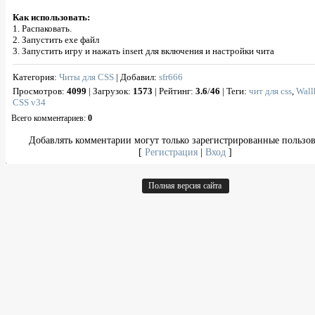
Как использовать:
1. Распаковать.
2. Запустить ехе файл
3. Запустить игру и нажать insert для включения и настройки чита
Категория
:
Читы для CSS
|
Добавил
:
sfr666
Просмотров
:
4099
|
Загрузок
:
1573
|
Рейтинг
:
3.6
/
46
|
Теги
:
чит для css
,
Wall
CSS v34
Всего комментариев
:
0
Добавлять комментарии могут только зарегистрированные пользов
[
Регистрация
|
Вход
]
Полная версия сайта