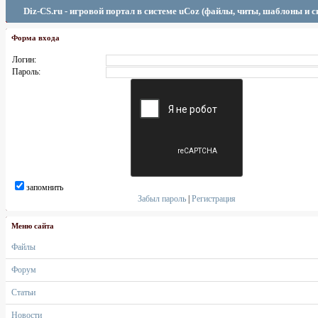
Diz-CS.ru - игровой портал в системе uCoz (файлы, читы, шаблоны и 
Форма входа
Логин:
Пароль:
запомнить
Забыл пароль
|
Регистрация
Меню сайта
Файлы
Форум
Статьи
Новости