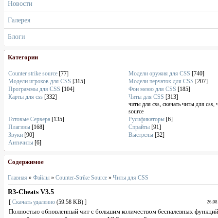
Новости
Галерея
Блоги
Категории
Counter strike source
[77]
Модели оружия для CSS
[740]
Модели игроков для CSS
[315]
Модели перчаток для CSS
[207]
Программы для CSS
[104]
Фон меню для CSS
[185]
Карты для css
[332]
Читы для CSS
[313]
читы для css, скачать читы для css, 
source
Готовые Сервера
[135]
Русификаторы
[6]
Плагины
[168]
Спрайты
[91]
Звуки
[90]
Выстрелы
[32]
Античиты
[6]
Содержимое
Главная
»
Файлы
»
Counter-Strike Source
»
Читы для CSS
R3-Cheats V3.5
[
Скачать удаленно
(59.58 KB) ]
26.08
Полностью обновленный чит с большим количеством беспалевных функций