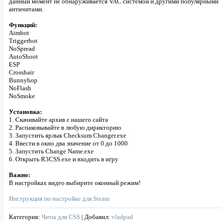
данный момент не обнаруживается VAC системой и другими популярными
античитами.
Функций:
Aimbot
Triggerbot
NoSpread
AutoShoot
ESP
Crosshair
Bunnyhop
NoFlash
NoSmoke
Установка:
1. Скачивайте архив с нашего сайта
2. Распаковывайте в любую дирикторию
3. Запустить ярлык Checksum Changer.exe
4. Ввести в окно два значение от 0 до 1000
5. Запустить Change Name.exe
6. Открыть R3CSS.exe и входить в игру
Важно:
В настройках видео выбирите оконный режим!
Инструкция по настройке для Steam
Категория
:
Читы для CSS
|
Добавил
:
vladpad