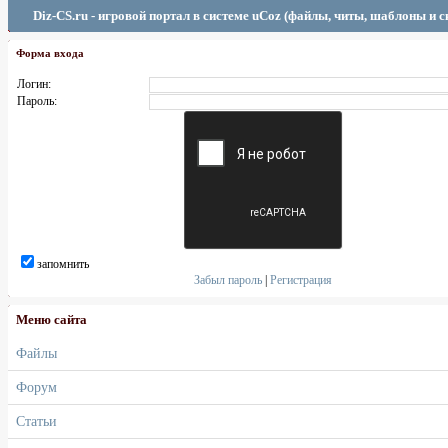
Diz-CS.ru - игровой портал в системе uCoz (файлы, читы, шаблоны и 
Форма входа
Логин:
Пароль:
запомнить
Забыл пароль
|
Регистрация
Меню сайта
Файлы
Форум
Статьи